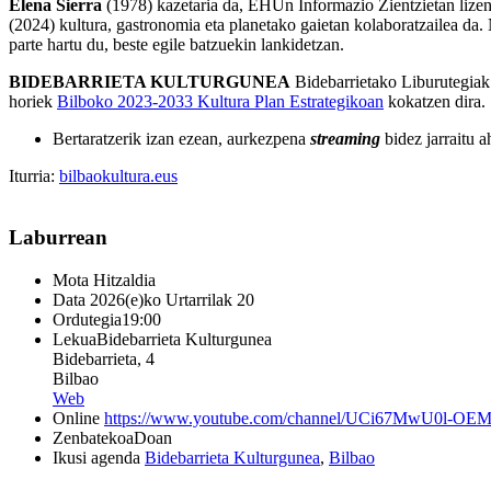
Elena Sierra
(1978) kazetaria da, EHUn Informazio Zientzietan lizen
(2024) kultura, gastronomia eta planetako gaietan kolaboratzailea da. 
parte hartu du, beste egile batzuekin lankidetzan.
BIDEBARRIETA KULTURGUNEA
Bidebarrietako Liburutegiak k
horiek
Bilboko 2023-2033 Kultura Plan Estrategikoan
kokatzen dira.
Bertaratzerik izan ezean, aurkezpena
streaming
bidez jarraitu 
Iturria:
bilbaokultura.eus
Laburrean
Mota
Hitzaldia
Data
2026(e)ko Urtarrilak 20
Ordutegia
19:00
Lekua
Bidebarrieta Kulturgunea
Bidebarrieta, 4
Bilbao
Web
Online
https://www.youtube.com/channel/UCi67MwU0l-O
Zenbatekoa
Doan
Ikusi agenda
Bidebarrieta Kulturgunea
,
Bilbao