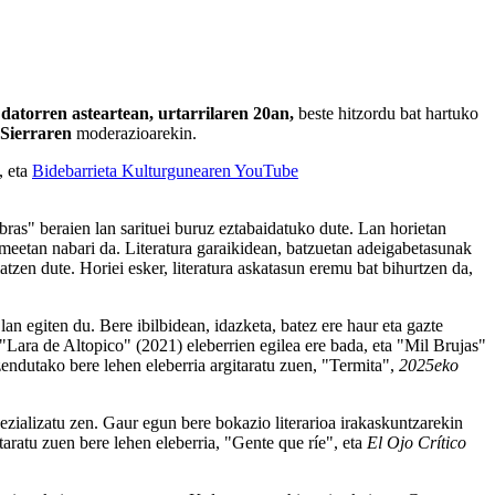
a
datorren asteartean, urtarrilaren 20an,
beste hitzordu bat hartuko
 Sierraren
moderazioarekin.
, eta
Bidebarrieta Kulturgunearen YouTube
ras" beraien lan sarituei buruz eztabaidatuko dute. Lan horietan
umeetan nabari da. Literatura garaikidean, batzuetan adeigabetasunak
atzen dute. Horiei esker, literatura askatasun eremu bat bihurtzen da,
lan egiten du. Bere ibilbidean, idazketa, batez ere haur eta gazte
"Lara de Altopico" (2021) eleberrien egilea ere bada, eta "Mil Brujas"
endutako bere lehen eleberria argitaratu zuen, "Termita",
2025eko
zializatu zen. Gaur egun bere bokazio literarioa irakaskuntzarekin
aratu zuen bere lehen eleberria, "Gente que ríe", eta
El Ojo Crítico