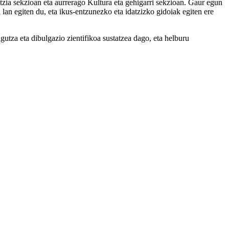
ia sekzioan eta aurrerago Kultura eta gehigarri sekzioan. Gaur egun
lan egiten du, eta ikus-entzunezko eta idatzizko gidoiak egiten ere
utza eta dibulgazio zientifikoa sustatzea dago, eta helburu