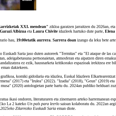
lkarrizketak XXI. mendean"
zikloa garatzen jarraitzen du 2026an, et
Garazi Albizua
eta
Laura Chivite
idazleek hartuko dute parte,
Elena
rario hau,
19:00etatik aurrera
.
Sarrera doan
izango da leku bete arte
 Euskadi Saria jaso duten autoreek "Termitas" eta "El ataque de las cab
etan, adeigabetasuna pertsonaietan, atmosferan eta aipatzen diren emak
andalizatzea ez ezik, hausnarketa kritikorako espazioak irekitzea ere bil
sa eman dakiekeen.
grafikoa, komiki gidoilaria eta idazlea, Euskal Idazleen Elkartearentzat 
Kemena" (2017) eta "Irulea" (2022). "Izadia" (2018), "Geun" (2019) eta 
musa" (2020) antologietan parte hartu du. 2024an publiko helduari zuz
tua ikasi ondoren, literaturaren eta zinemaren arteko harremanean espe
Eko La 2 kateko
Un país para leerlo
saioan kolaboratu du. 2022an argit
i
2025eko Zilarrezko Euskadi Saria
eman diote.