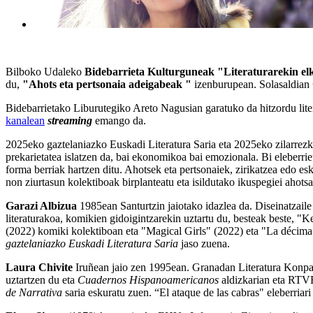
Bilboko Udaleko
Bidebarrieta Kulturguneak
"Literaturarekin e
du,
"Ahots eta pertsonaia
adeigabeak
"
izenburupean. Solasaldian
Bidebarrietako Liburutegiko Areto Nagusian garatuko da hitzordu lite
kanalean
streaming
emango da.
2025eko gaztelaniazko Euskadi Literatura Saria eta 2025eko zilarrezko
prekarietatea islatzen da, bai ekonomikoa bai emozionala. Bi eleberri
forma berriak hartzen ditu. Ahotsek eta pertsonaiek, zirikatzea edo esk
non ziurtasun kolektiboak birplanteatu eta isildutako ikuspegiei ahot
Garazi Albizua
1985ean Santurtzin jaiotako idazlea da. Diseinatzaile 
literaturakoa, komikien gidoigintzarekin uztartu du, besteak beste, "
(2022) komiki kolektiboan eta "Magical Girls" (2022) eta "La décima 
gaztelaniazko Euskadi Literatura Saria
jaso zuena.
Laura Chivite
Iruñean jaio zen 1995ean. Granadan Literatura Konpara
uztartzen du eta
Cuadernos Hispanoamericanos
aldizkarian eta RTV
de Narrativa
saria eskuratu zuen. “El ataque de las cabras" eleberriar