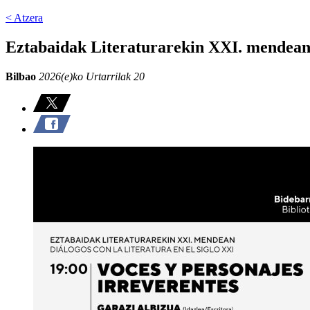
< Atzera
Eztabaidak Literaturarekin XXI. mendean:
Bilbao
2026(e)ko Urtarrilak 20