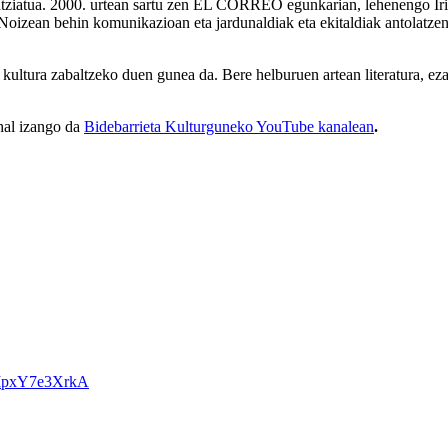
tziatua. 2000. urtean sartu zen EL CORREO egunkarian, lehenengo Iritz
Noizean behin komunikazioan eta jardunaldiak eta ekitaldiak antolatzen 
ultura zabaltzeko duen gunea da. Bere helburuen artean literatura, ezag
ahal izango da
Bidebarrieta Kulturguneko YouTube kanalean
.
EMpxY7e3XrkA