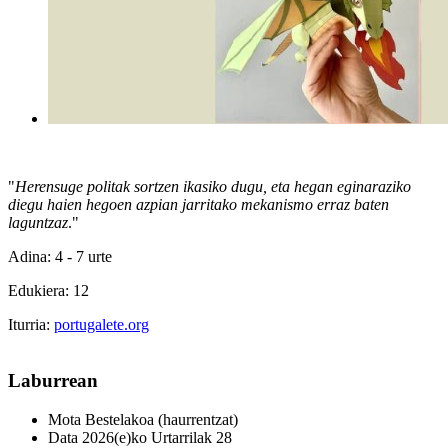
"
Herensuge politak sortzen ikasiko dugu, eta hegan eginaraziko
diegu haien hegoen azpian jarritako mekanismo erraz baten
laguntzaz
.
"
Adina: 4 - 7 urte
Edukiera: 12
Iturria:
portugalete.org
Laburrean
Mota
Bestelakoa (haurrentzat)
Data
2026(e)ko Urtarrilak 28