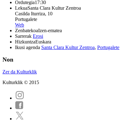
Ordutegia
17:30
Lekua
Santa Clara Kultur Zentroa
Casilda Iturriza, 10
Portugalete
Web
Zenbatekoa
Izen-ematea
Sarrerak
Erosi
Hizkuntza
Euskara
Ikusi agenda
Santa Clara Kultur Zentroa
,
Portugalete
Non
Zer da Kulturklik
Kulturklik © 2015