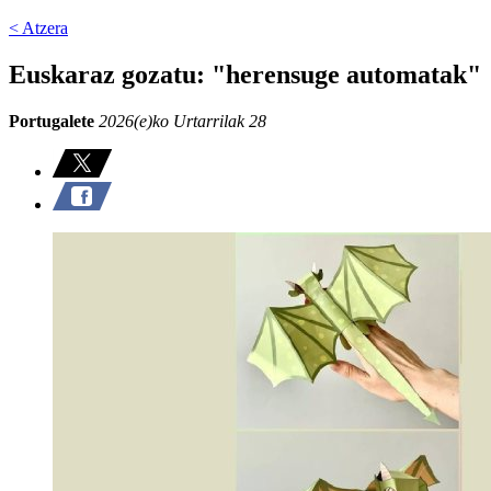
< Atzera
Euskaraz gozatu: "herensuge automatak"
Portugalete
2026(e)ko Urtarrilak 28