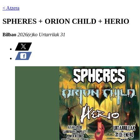
< Atzera
SPHERES + ORION CHILD + HERIO
Bilbao
2026(e)ko Urtarrilak 31