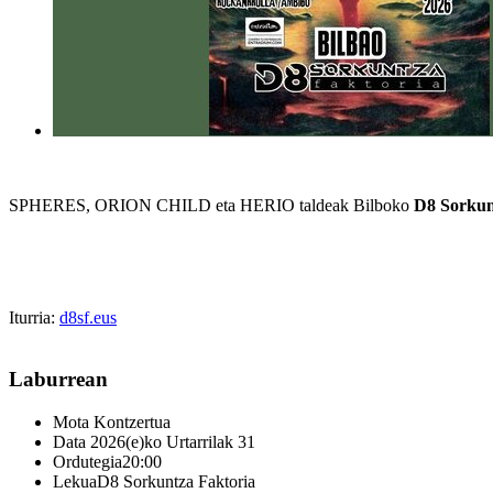
SPHERES, ORION CHILD eta HERIO taldeak Bilboko
D8 Sorkun
Iturria:
d8sf.eus
Laburrean
Mota
Kontzertua
Data
2026(e)ko Urtarrilak 31
Ordutegia
20:00
Lekua
D8 Sorkuntza Faktoria