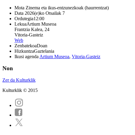
Mota
Zinema eta ikus-entzunezkoak (haurrentzat)
Data
2026(e)ko Otsailak 7
Ordutegia
12:00
Lekua
Artium Museoa
Frantzia Kalea, 24
Vitoria-Gasteiz
Web
Zenbatekoa
Doan
Hizkuntza
Gaztelania
Ikusi agenda
Artium Museoa
,
Vitoria-Gasteiz
Non
Zer da Kulturklik
Kulturklik © 2015