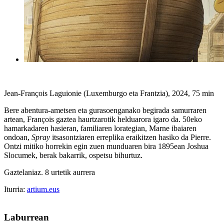
Jean-François Laguionie (Luxemburgo eta Frantzia), 2024, 75 min
Bere abentura-ametsen eta gurasoenganako begirada samurraren
artean, François gaztea haurtzarotik helduarora igaro da. 50eko
hamarkadaren hasieran, familiaren lorategian, Marne ibaiaren
ondoan,
Spray
itsasontziaren erreplika eraikitzen hasiko da Pierre.
Ontzi mitiko horrekin egin zuen munduaren bira 1895ean Joshua
Slocumek, berak bakarrik, ospetsu bihurtuz.
Gaztelaniaz. 8 urtetik aurrera
Iturria:
artium.eus
Laburrean