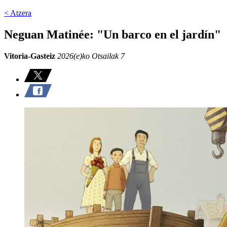
< Atzera
Neguan Matinée: "Un barco en el jardín"
Vitoria-Gasteiz
2026(e)ko Otsailak 7