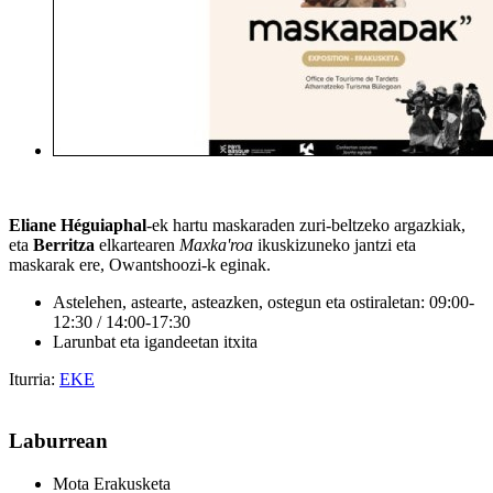
Eliane Héguiaphal
-ek hartu maskaraden zuri-beltzeko argazkiak,
eta
Berritza
elkartearen
Maxka'roa
ikuskizuneko jantzi eta
maskarak ere, Owantshoozi-k eginak.
Astelehen, astearte, asteazken, ostegun eta ostiraletan: 09:00-
12:30 / 14:00-17:30
Larunbat eta igandeetan itxita
Iturria:
EKE
Laburrean
Mota
Erakusketa