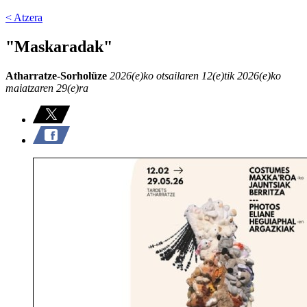
< Atzera
"Maskaradak"
Atharratze-Sorholüze
2026(e)ko otsailaren 12(e)tik 2026(e)ko
maiatzaren 29(e)ra