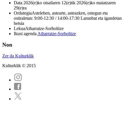
Data
2026(e)ko otsailaren 12(e)tik 2026(e)ko maiatzaren
29(e)ra
Ordutegia
Astelehen, astearte, asteazken, ostegun eta
ostiraletan: 9:00-12:30 / 14:00-17:30 Larunbat eta igandetan
hetsia
Lekua
Atharratze-Sorholüze
Ikusi agenda
Atharratze-Sorholüze
Non
Zer da Kulturklik
Kulturklik © 2015