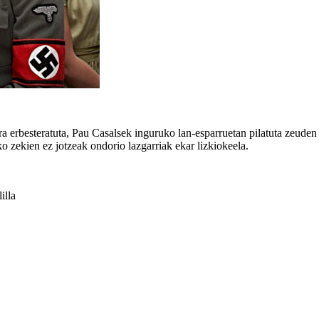
ra erbesteratuta, Pau Casalsek inguruko lan-esparruetan pilatuta zeude
 zekien ez jotzeak ondorio lazgarriak ekar lizkiokeela.
illa