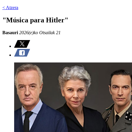
< Atzera
"Música para Hitler"
Basauri
2026(e)ko Otsailak 21