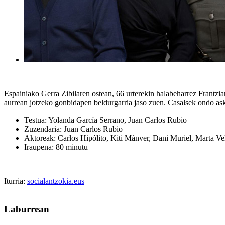
Espainiako Gerra Zibilaren ostean, 66 urterekin halabeharrez Frantzia
aurrean jotzeko gonbidapen beldurgarria jaso zuen. Casalsek ondo asko
Testua: Yolanda García Serrano, Juan Carlos Rubio
Zuzendaria: Juan Carlos Rubio
Aktoreak: Carlos Hipólito, Kiti Mánver, Dani Muriel, Marta Vel
Iraupena: 80 minutu
Iturria:
socialantzokia.eus
Laburrean