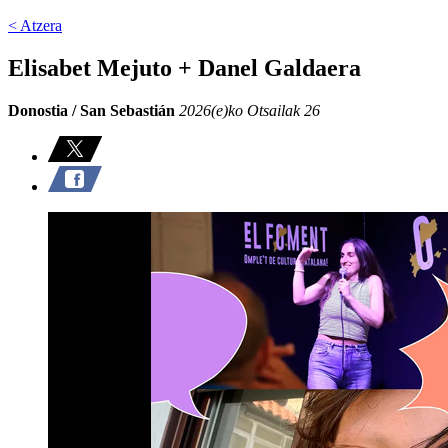
< Atzera
Elisabet Mejuto + Danel Galdaera
Donostia / San Sebastián
2026(e)ko Otsailak 26