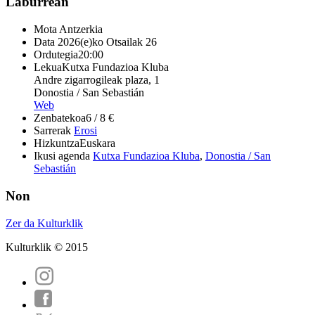
Laburrean
Mota
Antzerkia
Data
2026(e)ko Otsailak 26
Ordutegia
20:00
Lekua
Kutxa Fundazioa Kluba
Andre zigarrogileak plaza, 1
Donostia / San Sebastián
Web
Zenbatekoa
6 / 8 €
Sarrerak
Erosi
Hizkuntza
Euskara
Ikusi agenda
Kutxa Fundazioa Kluba
,
Donostia / San
Sebastián
Non
Zer da Kulturklik
Kulturklik © 2015