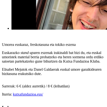
Umorea euskaraz, freskotasuna eta tokiko eszena
Euskarazko
stand up
aren eszenak irakinaldi bat bizi du, eta euskal
umoristek material berria probatzeko eta beren sormena ordu erdiko
saioetan partekatzeko gune bihurtzen da Kutxa Fundazioa Kluba.
Elisabet Mejutok eta Danel Galdaerak
euskal umore garaikidearen
bizitasuna erakutsiko dute.
Sarrerak
: 6 € (aldez aurretik) / 8 € (leihatilan)
Iturria:
kutxafundazioa.eus/