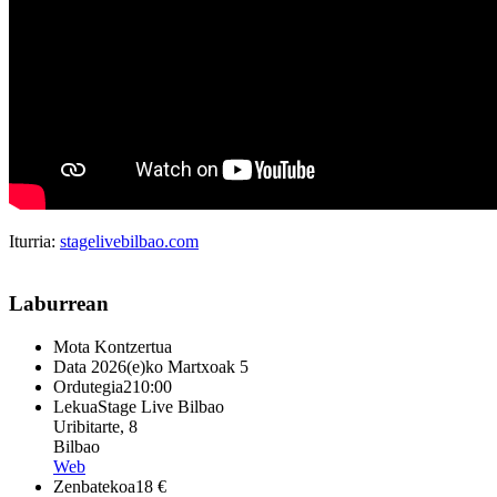
Iturria:
stagelivebilbao.com
Laburrean
Mota
Kontzertua
Data
2026(e)ko Martxoak 5
Ordutegia
210:00
Lekua
Stage Live Bilbao
Uribitarte, 8
Bilbao
Web
Zenbatekoa
18 €