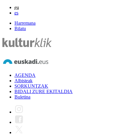
eu
es
Harremana
Bilatu
AGENDA
Albisteak
SORKUNTZAK
BIDALI ZURE EKITALDIA
Buletina