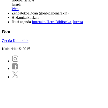
Bidebarrieta, 4
Iurreta
Web
Zenbatekoa
Doan (gonbidapenarekin)
Hizkuntza
Euskara
Ikusi agenda
Iurretako Herri Biblioteka
,
Iurreta
Non
Zer da Kulturklik
Kulturklik © 2015