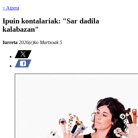
< Atzera
Ipuin kontalariak: "Sar dadila
kalabazan"
Iurreta
2026(e)ko Martxoak 5