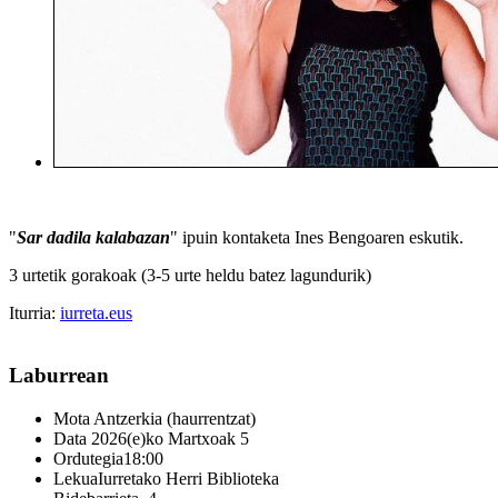
"
Sar dadila kalabazan
" ipuin kontaketa Ines Bengoaren eskutik.
3 urtetik gorakoak (3-5 urte heldu batez lagundurik)
Iturria:
iurreta.eus
Laburrean
Mota
Antzerkia (haurrentzat)
Data
2026(e)ko Martxoak 5
Ordutegia
18:00
Lekua
Iurretako Herri Biblioteka