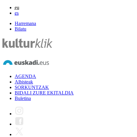
eu
es
Harremana
Bilatu
AGENDA
Albisteak
SORKUNTZAK
BIDALI ZURE EKITALDIA
Buletina