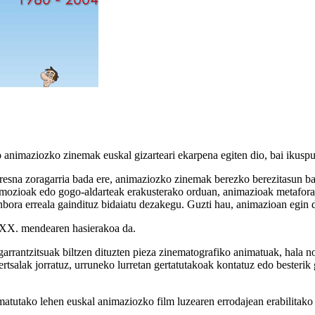
imaziozko zinemak euskal gizarteari ekarpena egiten dio, bai ikuspuntu
tresna zoragarria bada ere, animaziozko zinemak berezko berezitasun bat 
, emozioak edo gogo-aldarteak erakusterako orduan, animazioak metafora
denbora erreala gaindituz bidaiatu dezakegu. Guzti hau, animazioan egin
a XX. mendearen hasierakoa da.
arrantzitsuak biltzen dituzten pieza zinematografiko animatuak, hala nol
bertsalak jorratuz, urruneko lurretan gertatutakoak kontatuz edo besteri
tutako lehen euskal animaziozko film luzearen errodajean erabilitako ma