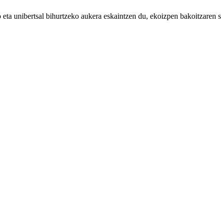
 eta unibertsal bihurtzeko aukera eskaintzen du, ekoizpen bakoitzaren s