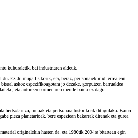
 kulturaletik, bai industriaren aldetik.
du. Ez du muga fisikorik, eta, beraz, pertsonaiek irudi errealean
 bisual askoz espezifikoagotara jo dezake, gorputzen barrualdea
 daiteke, eta autoreen sormenaren mende baino ez dago.
a bertsolaritza, mitoak eta pertsonaia historikoak ditugulako. Baina
k gabe pieza planetarioak, bere espeziean bakarrak direnak eta gurea
terial originalekin hasten da, eta 1980tik 2004ra bitartean egin