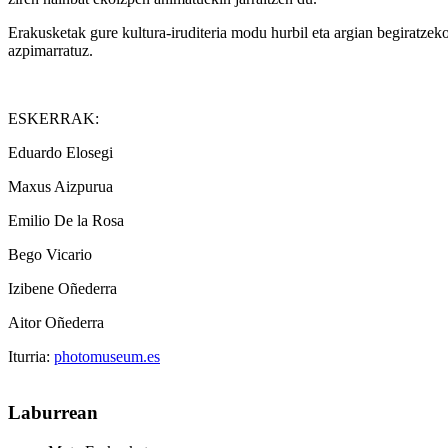
Erakusketak gure kultura-iruditeria modu hurbil eta argian begiratzeko
azpimarratuz.
ESKERRAK:
Eduardo Elosegi
Maxus Aizpurua
Emilio De la Rosa
Bego Vicario
Izibene Oñederra
Aitor Oñederra
Iturria:
photomuseum.es
Laburrean