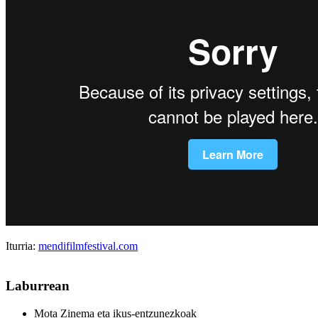
Iturria:
mendifilmfestival.com
Laburrean
Mota
Zinema eta ikus-entzunezkoak