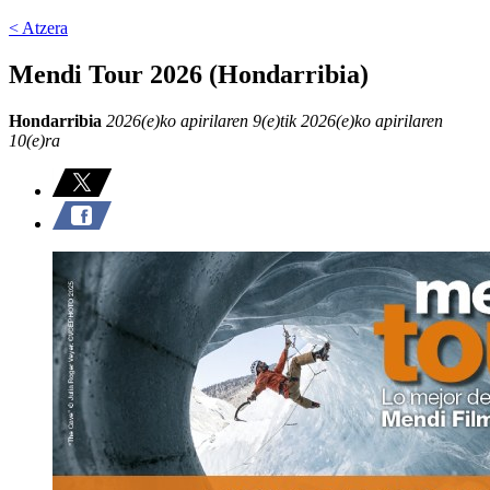
< Atzera
Mendi Tour 2026 (Hondarribia)
Hondarribia
2026(e)ko apirilaren 9(e)tik 2026(e)ko apirilaren
10(e)ra