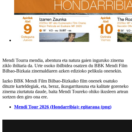
Mendi Tourra mendia, abentura eta natura gaien inguruko zinema
ziklo ibiltaria da. Urte osoko ibilbidea osatzen du BBK Mendi Film
Bilbao-Bizkaia zinemaldiaren azken edizioko pelikula onenekin.
Iazko BBK Mendi Film Bilbao-Bizkaiko film onenek osatuko
dituzte karteldegiak, eta, beraz, ikusgarritasuna eta kalitate goreneko
zinema ziurtatuta daude, baita Mendi Toureko ohiko ikusleen artean
sortzen den giro ona ere.
Mendi Tour 2026 (Hondarribia): egitaraua (png)