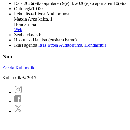
Data
2026(e)ko apirilaren 9(e)tik 2026(e)ko apirilaren 10(e)ra
Ordutegia
19:00
Lekua
Itsas Etxea Auditoriuma
Matxin Arzu kalea, 1
Hondarribia
Web
Zenbatekoa
3 €
Hizkuntza
Hainbat (euskara barne)
Ikusi agenda
Itsas Etxea Auditoriuma
,
Hondarribia
Non
Zer da Kulturklik
Kulturklik © 2015