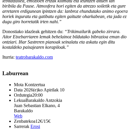
lebitatzailea, emozioen ertzak kilimatu eta leuntzen dituen lan
biribila da Pause. Atmosfera hori egiten da atrezzo soiletik eta gure
arretaren erdigunean ipintzen da: lanbroz ehundutako animo egoera
horiek inguratu eta gatibatu egiten gaituzte oharkabean, eta jada ez
dugu giro horretatik irten nahi.”
Donostiako idazleak gehitzen du:
“Trikimailurik gabeko zirrara.
Aitor Etxebarriaren lemak behelainoz bildutako bibrazioa eman dio
ontziari. Iñar Sastreren pianoak seinalatu eta askatu egin ditu
kostaldeko paisajearen korapiloak.”
Iturria:
teatrobarakaldo.com
Laburrean
Mota
Kontzertua
Data
2026(e)ko Apirilak 10
Ordutegia
20:00
Lekua
Barakaldo Antzokia
Juan Sebastian Elkano, 4
Barakaldo
Web
Zenbatekoa
12€/15€
Sarrerak
Erosi