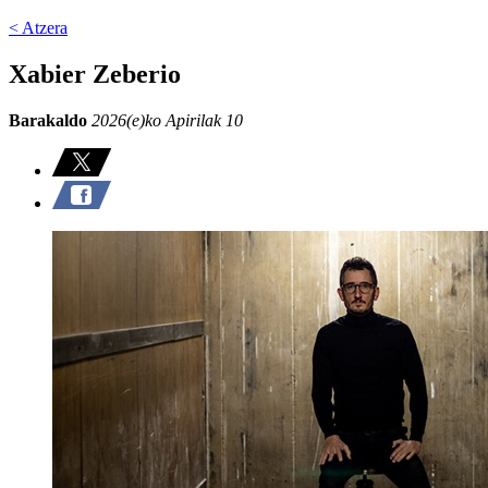
< Atzera
Xabier Zeberio
Barakaldo
2026(e)ko Apirilak 10