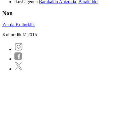
Ikusi agenda
Barakaldo Antzokia
,
Barakaldo
Non
Zer da Kulturklik
Kulturklik © 2015