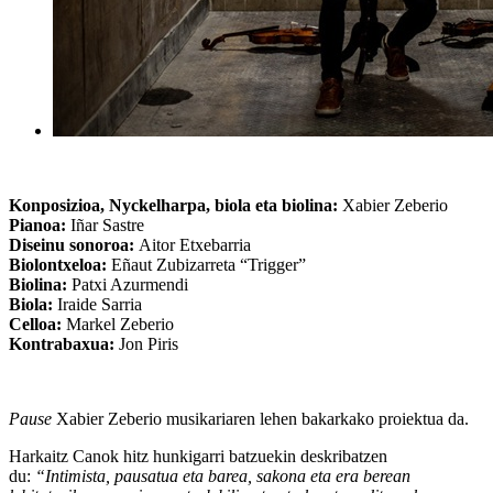
Konposizioa, Nyckelharpa, biola eta biolina:
Xabier Zeberio
Pianoa:
Iñar Sastre
Diseinu sonoroa:
Aitor Etxebarria
Biolontxeloa:
Eñaut Zubizarreta “Trigger”
Biolina:
Patxi Azurmendi
Biola:
Iraide Sarria
Celloa:
Markel Zeberio
Kontrabaxua:
Jon Piris
Pause
Xabier Zeberio musikariaren lehen bakarkako proiektua da.
Harkaitz Canok hitz hunkigarri batzuekin deskribatzen
du:
“Intimista, pausatua eta barea, sakona eta era berean