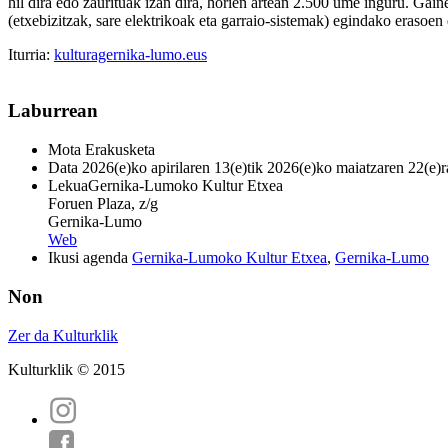
hil dira edo zaurituak izan dira, horien artean 2.500 ume inguru. Gaine
(etxebizitzak, sare elektrikoak eta garraio-sistemak) egindako erasoe
Iturria:
kulturagernika-lumo.eus
Laburrean
Mota
Erakusketa
Data
2026(e)ko apirilaren 13(e)tik 2026(e)ko maiatzaren 22(e)r
Lekua
Gernika-Lumoko Kultur Etxea
Foruen Plaza, z/g
Gernika-Lumo
Web
Ikusi agenda
Gernika-Lumoko Kultur Etxea
,
Gernika-Lumo
Non
Zer da Kulturklik
Kulturklik © 2015