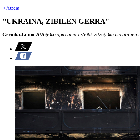
< Atzera
"UKRAINA, ZIBILEN GERRA"
Gernika-Lumo
2026(e)ko apirilaren 13(e)tik 2026(e)ko maiatzaren 