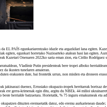
a EL PAÍS egunkariarentzako idazle eta argazkilari lana egiten. Kazeta
iak egiten, egunkari horretako Nazioarteko atalean hasi lan egiten. Aurr
ak Kazetari Onenaren 2022ko saria eman zion, eta Cirilio Rodríguez sari
rratsaldean, Vladímir Putin presidenteak bere tropei alboko herrialdea
 ez da ikusten tunelaren amaieran.
uten erakusten dute, bai frontetik urrun, non misilen eta droneen eraso
jakinarazi duenez, Errusiako okupazio-tropek herritarrak bortxaz desag
deak ere gerra-krimenak egin ditu, argitu du NBEk. 44 milioi ukrainarret
ako beste herrialde batzuetara. Horietatik, % 75 inguru emakumeak eta a
 okupatzen dituzten eremuetatik datoz, edo eremu aurkarienean daude; be