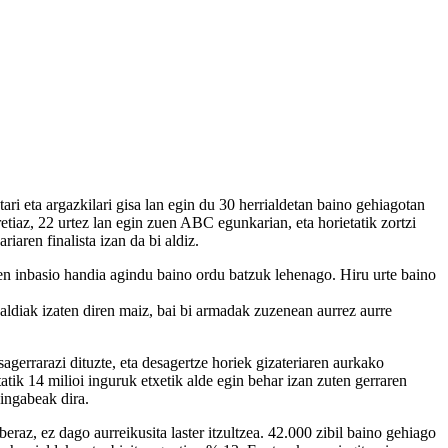
ri eta argazkilari gisa lan egin du 30 herrialdetan baino gehiagotan
etiaz, 22 urtez lan egin zuen ABC egunkarian, eta horietatik zortzi
aren finalista izan da bi aldiz.
ren inbasio handia agindu baino ordu batzuk lehenago. Hiru urte baino
aldiak izaten diren maiz, bai bi armadak zuzenean aurrez aurre
errarazi dituzte, eta desagertze horiek gizateriaren aurkako
atik 14 milioi inguruk etxetik alde egin behar izan zuten gerraren
dingabeak dira.
raz, ez dago aurreikusita laster itzultzea. 42.000 zibil baino gehiago