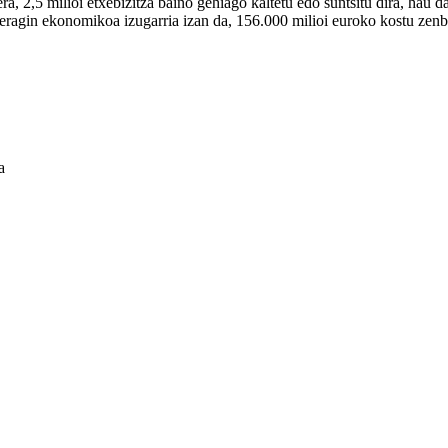
ra, 2,5 milioi etxebizitza baino gehiago kaltetu edo suntsitu dira, hau 
n eragin ekonomikoa izugarria izan da, 156.000 milioi euroko kostu zenb
a