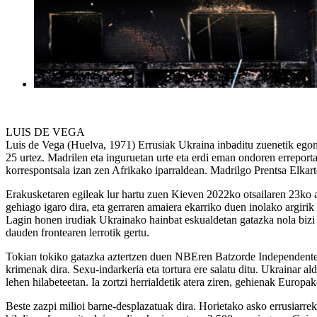
LUIS DE VEGA
Luis de Vega (Huelva, 1971) Errusiak Ukraina inbaditu zuenetik egon d
25 urtez. Madrilen eta inguruetan urte eta erdi eman ondoren erreporta
korrespontsala izan zen Afrikako iparraldean. Madrilgo Prentsa Elkarte
Erakusketaren egileak lur hartu zuen Kieven 2022ko otsailaren 23ko a
gehiago igaro dira, eta gerraren amaiera ekarriko duen inolako argirik
Lagin honen irudiak Ukrainako hainbat eskualdetan gatazka nola bizi d
dauden frontearen lerrotik gertu.
Tokian tokiko gatazka aztertzen duen NBEren Batzorde Independenteak 
krimenak dira. Sexu-indarkeria eta tortura ere salatu ditu. Ukrainar al
lehen hilabeteetan. Ia zortzi herrialdetik atera ziren, gehienak Europ
Beste zazpi milioi barne-desplazatuak dira. Horietako asko errusiarrek