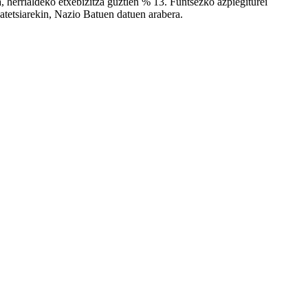
da, herrialdeko etxebizitza guztien % 13. Funtsezko azpiegiturei
atetsiarekin, Nazio Batuen datuen arabera.