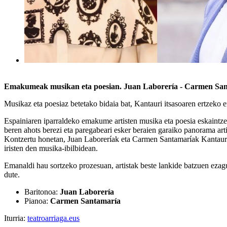
Emakumeak musikan eta poesian. Juan Laborería - Carmen Sa
Musikaz eta poesiaz betetako bidaia bat, Kantauri itsasoaren ertzeko 
Espainiaren iparraldeko emakume artisten musika eta poesia eskaintz
beren ahots berezi eta paregabeari esker beraien garaiko panorama ar
Kontzertu honetan, Juan Laboreríak eta Carmen Santamaríak Kantauri it
iristen den musika-ibilbidean.
Emanaldi hau sortzeko prozesuan, artistak beste lankide batzuen ezagut
dute.
Baritonoa:
Juan Laborería
Pianoa:
Carmen Santamaría
Iturria:
teatroarriaga.eus