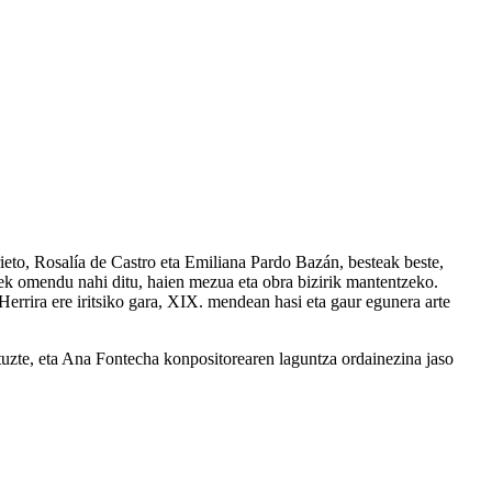
to, Rosalía de Castro eta Emiliana Pardo Bazán, besteak beste,
iek omendu nahi ditu, haien mezua eta obra bizirik mantentzeko.
errira ere iritsiko gara, XIX. mendean hasi eta gaur egunera arte
dituzte, eta Ana Fontecha konpositorearen laguntza ordainezina jaso