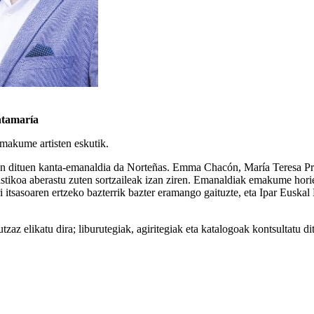
ntamaría
emakume artisten eskutik.
en dituen kanta-emanaldia da Norteñas. Emma Chacón, María Teresa Prie
tistikoa aberastu zuten sortzaileak izan ziren. Emanaldiak emakume hor
sasoaren ertzeko bazterrik bazter eramango gaituzte, eta Ipar Euskal H
zaz elikatu dira; liburutegiak, agiritegiak eta katalogoak kontsultatu 