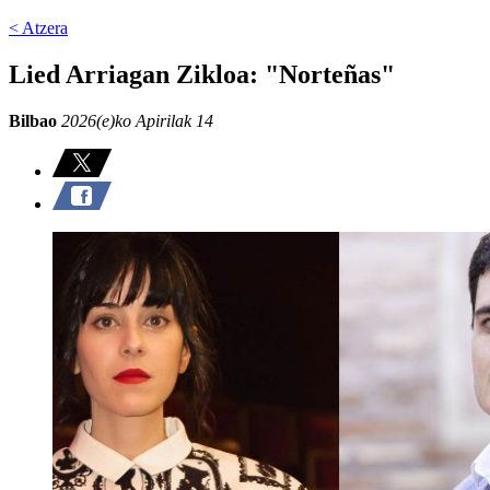
< Atzera
Lied Arriagan Zikloa: "Norteñas"
Bilbao
2026(e)ko Apirilak 14