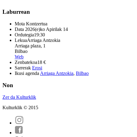
Laburrean
Mota
Kontzertua
Data
2026(e)ko Apirilak 14
Ordutegia
19:30
Lekua
Arriaga Antzokia
Arriaga plaza, 1
Bilbao
Web
Zenbatekoa
18 €
Sarrerak
Erosi
Ikusi agenda
Arriaga Antzokia
,
Bilbao
Non
Zer da Kulturklik
Kulturklik © 2015