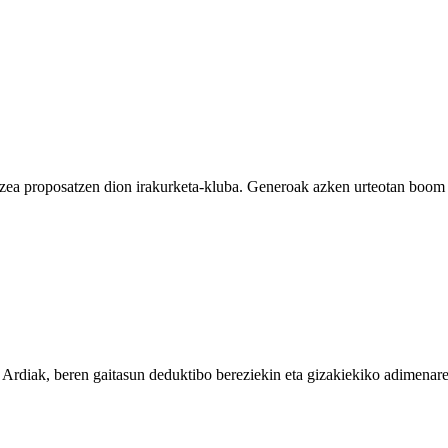
tzea proposatzen dion irakurketa-kluba. Generoak azken urteotan boom li
a. Ardiak, beren gaitasun deduktibo bereziekin eta gizakiekiko adimenare