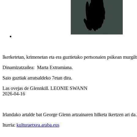
Ikerketetan, krimenetan eta era guztietako pertsonaien psikean murgil
Dinamizatzailea: Marta Extramiana.
Saio guztiak arratsaldeko 7etan dira.
Las ovejas de Glennkill. LEONIE SWANN
2026-04-16
Irlandako artalde bat George Glenn artzainaren hilketa ikertzen ari d
Iturria:
kulturaetxea.araba.eus