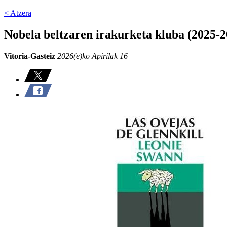
< Atzera
Nobela beltzaren irakurketa kluba (2025-2
Vitoria-Gasteiz
2026(e)ko Apirilak 16