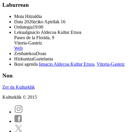
Laburrean
Mota
Hitzaldia
Data
2026(e)ko Apirilak 16
Ordutegia
19:00
Lekua
Ignacio Aldecoa Kultur Etxea
Paseo de la Florida, 9
Vitoria-Gasteiz
Web
Zenbatekoa
Doan
Hizkuntza
Gaztelania
Ikusi agenda
Ignacio Aldecoa Kultur Etxea
,
Vitoria-Gasteiz
Non
Zer da Kulturklik
Kulturklik © 2015