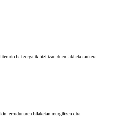
terario bat zergatik bizi izan duen jakiteko aukera.
kin, errudunaren bilaketan murgiltzen dira.