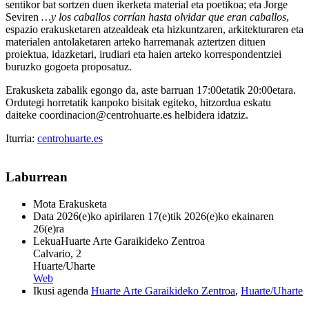
sentikor bat sortzen duen ikerketa material eta poetikoa; eta Jorge
Seviren
…y los caballos corrían hasta olvidar que eran caballos
,
espazio erakusketaren atzealdeak eta hizkuntzaren, arkitekturaren eta
materialen antolaketaren arteko harremanak aztertzen dituen
proiektua, idazketari, irudiari eta haien arteko korrespondentziei
buruzko gogoeta proposatuz.
Erakusketa zabalik egongo da, aste barruan 17:00etatik 20:00etara.
Ordutegi horretatik kanpoko bisitak egiteko, hitzordua eskatu
daiteke coordinacion@centrohuarte.es helbidera idatziz.
Iturria:
centrohuarte.es
Laburrean
Mota
Erakusketa
Data
2026(e)ko apirilaren 17(e)tik 2026(e)ko ekainaren
26(e)ra
Lekua
Huarte Arte Garaikideko Zentroa
Calvario, 2
Huarte/Uharte
Web
Ikusi agenda
Huarte Arte Garaikideko Zentroa
,
Huarte/Uharte