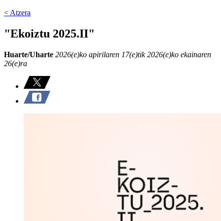
< Atzera
"Ekoiztu 2025.II"
Huarte/Uharte
2026(e)ko apirilaren 17(e)tik 2026(e)ko ekainaren
26(e)ra