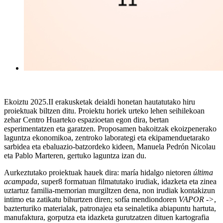
Ekoiztu 2025.II erakusketak deialdi honetan hautatutako hiru
proiektuak biltzen ditu. Proiektu horiek urteko lehen seihilekoan
zehar Centro Huarteko espazioetan egon dira, bertan
esperimentatzen eta garatzen. Proposamen bakoitzak ekoizpenerako
laguntza ekonomikoa, zentroko laborategi eta ekipamenduetarako
sarbidea eta ebaluazio-batzordeko kideen, Manuela Pedrón Nicolau
eta Pablo Marteren, gertuko laguntza izan du.
Aurkeztutako proiektuak hauek dira: maría hidalgo nietoren
última
acampada
, super8 formatuan filmatutako irudiak, idazketa eta zinea
uztartuz familia-memorian murgiltzen dena, non irudiak kontakizun
intimo eta zatikatu bihurtzen diren; sofía mendiondoren
VAPOR ->
,
bazterturiko materialak, patronajea eta seinaletika abiapuntu hartuta,
manufaktura, gorputza eta idazketa gurutzatzen dituen kartografia