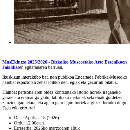
MusEkintza 2025/2026 - Bizkaiko Museoetako Arte Eszenikoen
Jaialdia
ren egitarauaren barruan.
Ikuskizun interaktibo bat, non publikoa Encartada Fabrika-Museoko
hainbat espaziotan zehar ibiliko den, egiak eta gezurrak bilatuz.
Hainbat pertsonaiaren bidez kontatutako istorio horrek iraganeko
garaietara eramango gaitu, fabrikako makinek sekretuak gordetzen
zituzten garaietara, eta agian gaur egun horiek argitzea lortuko dugu.
Egia edo gezurra?
Data
: Apirilak 18 (2026)
Ordu
: 12:00etan
Erreserba
: 2026ko martxoaren 18tik