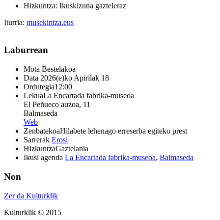
Hizkuntza:
Ikuskizuna gazteleraz
Iturria:
musekintza.eus
Laburrean
Mota
Bestelakoa
Data
2026(e)ko Apirilak 18
Ordutegia
12:00
Lekua
La Encartada fabrika-museoa
El Peñueco auzoa, 11
Balmaseda
Web
Zenbatekoa
Hilabete lehenago erreserba egiteko prest
Sarrerak
Erosi
Hizkuntza
Gaztelania
Ikusi agenda
La Encartada fabrika-museoa
,
Balmaseda
Non
Zer da Kulturklik
Kulturklik © 2015