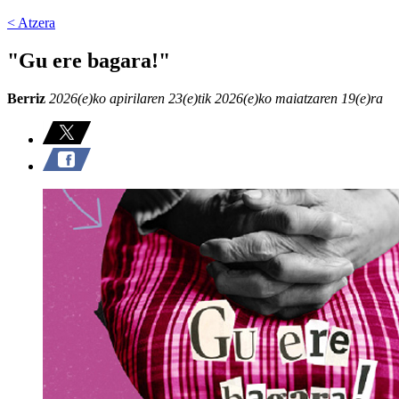
< Atzera
"Gu ere bagara!"
Berriz
2026(e)ko apirilaren 23(e)tik 2026(e)ko maiatzaren 19(e)ra