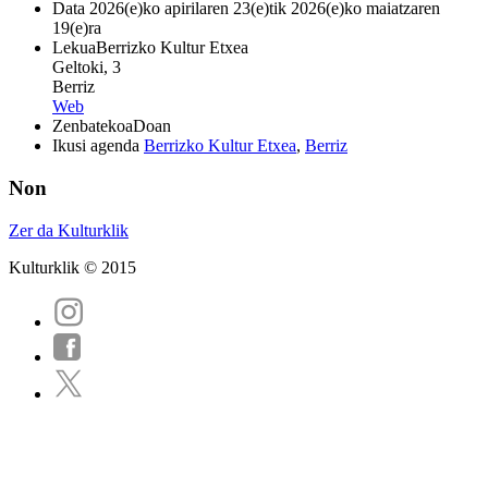
Data
2026(e)ko apirilaren 23(e)tik 2026(e)ko maiatzaren
19(e)ra
Lekua
Berrizko Kultur Etxea
Geltoki, 3
Berriz
Web
Zenbatekoa
Doan
Ikusi agenda
Berrizko Kultur Etxea
,
Berriz
Non
Zer da Kulturklik
Kulturklik © 2015