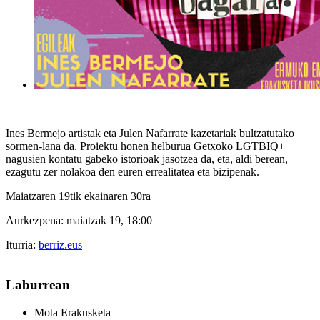
Ines Bermejo artistak eta Julen Nafarrate kazetariak bultzatutako
sormen-lana da. Proiektu honen helburua Getxoko LGTBIQ+
nagusien kontatu gabeko istorioak jasotzea da, eta, aldi berean,
ezagutu zer nolakoa den euren errealitatea eta bizipenak.
Maiatzaren 19tik ekainaren 30ra
Aurkezpena: maiatzak 19, 18:00
Iturria:
berriz.eus
Laburrean
Mota
Erakusketa