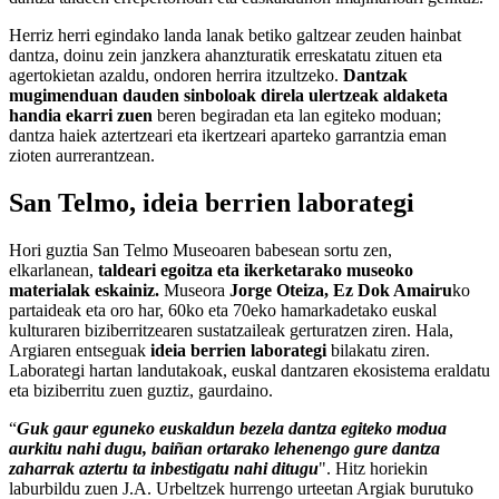
Herriz herri egindako landa lanak betiko galtzear zeuden hainbat
dantza, doinu zein janzkera ahanzturatik erreskatatu zituen eta
agertokietan azaldu, ondoren herrira itzultzeko.
Dantzak
mugimenduan dauden sinboloak direla ulertzeak aldaketa
handia ekarri zuen
beren begiradan eta lan egiteko moduan;
dantza haiek aztertzeari eta ikertzeari aparteko garrantzia eman
zioten aurrerantzean.
San Telmo, ideia berrien laborategi
Hori guztia San Telmo Museoaren babesean sortu zen,
elkarlanean,
taldeari egoitza eta ikerketarako museoko
materialak eskainiz.
Museora
Jorge Oteiza,
Ez Dok Amairu
ko
partaideak eta oro har, 60ko eta 70eko hamarkadetako euskal
kulturaren biziberritzearen sustatzaileak gerturatzen ziren. Hala,
Argiaren entseguak
ideia berrien laborategi
bilakatu ziren.
Laborategi hartan landutakoak, euskal dantzaren ekosistema eraldatu
eta biziberritu zuen guztiz, gaurdaino.
“
Guk gaur eguneko euskaldun bezela dantza egiteko modua
aurkitu nahi dugu, baiñan ortarako lehenengo gure dantza
zaharrak aztertu ta inbestigatu nahi ditugu
". Hitz horiekin
laburbildu zuen J.A. Urbeltzek hurrengo urteetan Argiak burutuko