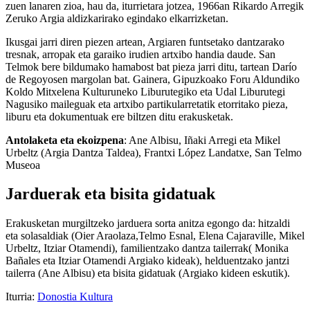
zuen lanaren zioa, hau da, iturrietara jotzea, 1966an Rikardo Arregik
Zeruko Argia aldizkarirako egindako elkarrizketan.
Ikusgai jarri diren piezen artean, Argiaren funtsetako dantzarako
tresnak, arropak eta garaiko irudien artxibo handia daude. San
Telmok bere bildumako hamabost bat pieza jarri ditu, tartean Darío
de Regoyosen margolan bat. Gainera, Gipuzkoako Foru Aldundiko
Koldo Mitxelena Kulturuneko Liburutegiko eta Udal Liburutegi
Nagusiko maileguak eta artxibo partikularretatik etorritako pieza,
liburu eta dokumentuak ere biltzen ditu erakusketak.
Antolaketa eta ekoizpena
: Ane Albisu, Iñaki Arregi eta Mikel
Urbeltz (Argia Dantza Taldea), Frantxi López Landatxe, San Telmo
Museoa
Jarduerak eta bisita gidatuak
Erakusketan murgiltzeko jarduera sorta anitza egongo da: hitzaldi
eta solasaldiak (Oier Araolaza,Telmo Esnal, Elena Cajaraville, Mikel
Urbeltz, Itziar Otamendi), familientzako dantza tailerrak( Monika
Bañales eta Itziar Otamendi Argiako kideak), helduentzako jantzi
tailerra (Ane Albisu) eta bisita gidatuak (Argiako kideen eskutik).
Iturria:
Donostia Kultura