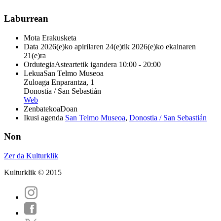
Laburrean
Mota
Erakusketa
Data
2026(e)ko apirilaren 24(e)tik 2026(e)ko ekainaren
21(e)ra
Ordutegia
Asteartetik igandera 10:00 - 20:00
Lekua
San Telmo Museoa
Zuloaga Enparantza, 1
Donostia / San Sebastián
Web
Zenbatekoa
Doan
Ikusi agenda
San Telmo Museoa
,
Donostia / San Sebastián
Non
Zer da Kulturklik
Kulturklik © 2015