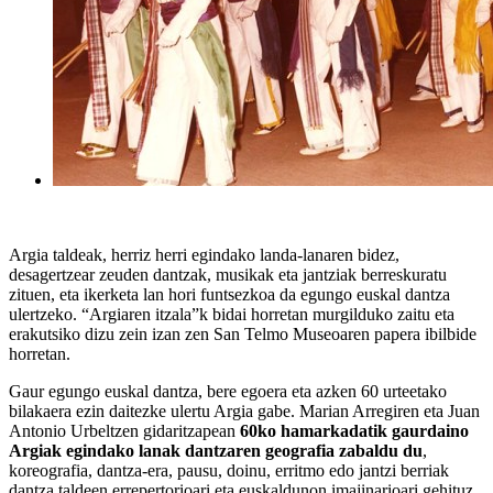
Argia taldeak, herriz herri egindako landa-lanaren bidez,
desagertzear zeuden dantzak, musikak eta jantziak berreskuratu
zituen, eta ikerketa lan hori funtsezkoa da egungo euskal dantza
ulertzeko. “Argiaren itzala”k bidai horretan murgilduko zaitu eta
erakutsiko dizu zein izan zen San Telmo Museoaren papera ibilbide
horretan.
Gaur egungo euskal dantza, bere egoera eta azken 60 urteetako
bilakaera ezin daitezke ulertu Argia gabe. Marian Arregiren eta Juan
Antonio Urbeltzen gidaritzapean
60ko hamarkadatik gaurdaino
Argiak egindako lanak dantzaren geografia zabaldu du
,
koreografia, dantza-era, pausu, doinu, erritmo edo jantzi berriak
dantza taldeen errepertorioari eta euskaldunon imajinarioari gehituz.