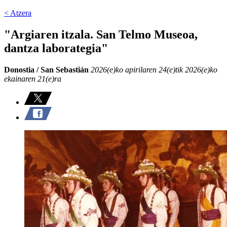
< Atzera
"Argiaren itzala. San Telmo Museoa,
dantza laborategia"
Donostia / San Sebastián
2026(e)ko apirilaren 24(e)tik 2026(e)ko
ekainaren 21(e)ra