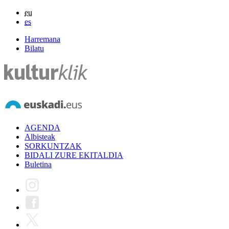
eu
es
Harremana
Bilatu
AGENDA
Albisteak
SORKUNTZAK
BIDALI ZURE EKITALDIA
Buletina