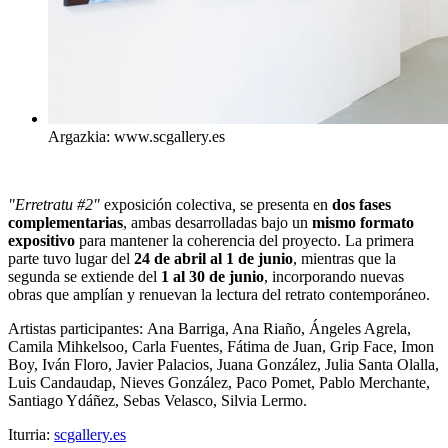
Argazkia: www.scgallery.es
"Erretratu #2"
exposición colectiva
,
se presenta en
dos fases
complementarias
, ambas desarrolladas bajo un
mismo formato
expositivo
para mantener la coherencia del proyecto. La primera
parte tuvo lugar del
24 de abril al 1 de junio
, mientras que la
segunda se extiende del
1 al 30 de junio
, incorporando nuevas
obras que amplían y renuevan la lectura del retrato contemporáneo.
Artistas participantes:
Ana Barriga, Ana Riaño, Ángeles Agrela,
Camila Mihkelsoo, Carla Fuentes, Fátima de Juan, Grip Face, Imon
Boy, Iván Floro, Javier Palacios, Juana González, Julia Santa Olalla,
Luis Candaudap, Nieves González, Paco Pomet, Pablo Merchante,
Santiago Ydáñez, Sebas Velasco, Silvia Lermo.
Iturria:
scgallery.es