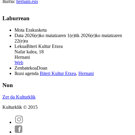
Iturria:
hernani.eus
Laburrean
Mota
Erakusketa
Data
2026(e)ko maiatzaren 1(e)tik 2026(e)ko maiatzaren
22(e)ra
Lekua
Biteri Kultur Etxea
Nafar kalea, 18
Hernani
Web
Zenbatekoa
Doan
Ikusi agenda
Biteri Kultur Etxea
,
Hernani
Non
Zer da Kulturklik
Kulturklik © 2015