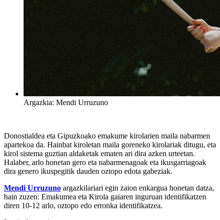
Argazkia: Mendi Urruzuno
Donostialdea eta Gipuzkoako emakume kirolarien maila nabarmen
apartekoa da. Hainbat kiroletan maila goreneko kirolariak ditugu, eta
kirol sistema guztian aldaketak ematen ari dira azken urteetan.
Halaber, arlo honetan gero eta nabarmenagoak eta ikusgarriagoak
dira genero ikuspegitik dauden oztopo edota gabeziak.
Mendi Urruzuno
argazkilariari egin zaion enkargua honetan datza,
hain zuzen: Emakumea eta Kirola gaiaren inguruan identifikatzen
diren 10-12 arlo, oztopo edo erronka identifikatzea.