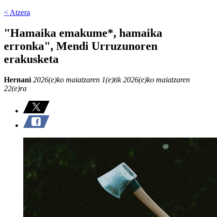
< Atzera
"Hamaika emakume*, hamaika
erronka", Mendi Urruzunoren
erakusketa
Hernani
2026(e)ko maiatzaren 1(e)tik 2026(e)ko maiatzaren
22(e)ra