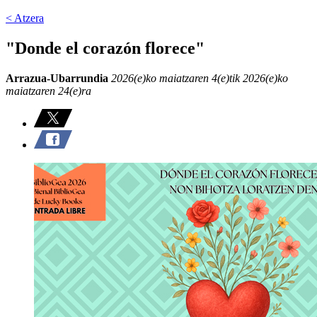
< Atzera
"Donde el corazón florece"
Arrazua-Ubarrundia
2026(e)ko maiatzaren 4(e)tik 2026(e)ko
maiatzaren 24(e)ra