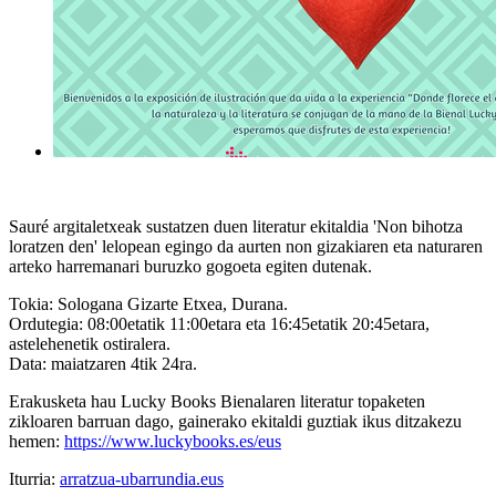
Sauré argitaletxeak sustatzen duen literatur ekitaldia 'Non bihotza
loratzen den' lelopean egingo da aurten non gizakiaren eta naturaren
arteko harremanari buruzko gogoeta egiten dutenak.
Tokia
: Sologana Gizarte Etxea, Durana.
Ordutegia
: 08:00etatik 11:00etara eta 16:45etatik 20:45etara,
astelehenetik ostiralera.
Data
: maiatzaren 4tik 24ra.
Erakusketa hau Lucky Books Bienalaren literatur topaketen
zikloaren barruan dago, gainerako ekitaldi guztiak ikus ditzakezu
hemen:
https://www.luckybooks.es/eus
Iturria:
arratzua-ubarrundia.eus