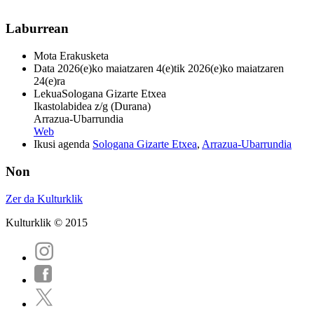
Laburrean
Mota
Erakusketa
Data
2026(e)ko maiatzaren 4(e)tik 2026(e)ko maiatzaren
24(e)ra
Lekua
Sologana Gizarte Etxea
Ikastolabidea z/g (Durana)
Arrazua-Ubarrundia
Web
Ikusi agenda
Sologana Gizarte Etxea
,
Arrazua-Ubarrundia
Non
Zer da Kulturklik
Kulturklik © 2015