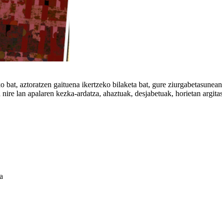
 bat, aztoratzen gaituena ikertzeko bilaketa bat, gure ziurgabetasunean 
nire lan apalaren kezka-ardatza, ahaztuak, desjabetuak, horietan argitasu
a