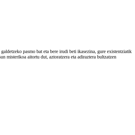
galdetzeko pasmo bat eta bere irudi beti ikasezina, gure existentziatik
n misterikoa aitortu dut, aztoratzera eta adiraztera bultzatzen