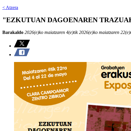
< Atzera
"EZKUTUAN DAGOENAREN TRAZUAK", Jes
Barakaldo
2026(e)ko maiatzaren 4(e)tik 2026(e)ko maiatzaren 22(e)