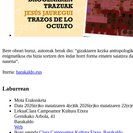
Bere obrari buruz, autoreak berak dio: “gizakiaren kezka antropologiko
enigmatikoa eta bizia sortzen den indar horri forma ematen saiatzea da 
nauena“.
Iturria:
barakaldo.eus
Laburrean
Mota
Erakusketa
Data
2026(e)ko maiatzaren 4(e)tik 2026(e)ko maiatzaren 22(e)r
Lekua
Clara Campoamor Kultura Etxea
Gernikako Arbola, 41
Barakaldo
Web
Ikusi agenda
Clara Campoamor Kultura Etxea
,
Barakaldo