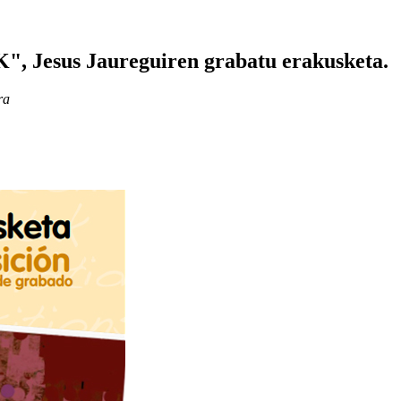
us Jaureguiren grabatu erakusketa.
ra