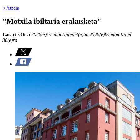
< Atzera
"Motxila ibiltaria erakusketa"
Lasarte-Oria
2026(e)ko maiatzaren 4(e)tik 2026(e)ko maiatzaren
30(e)ra