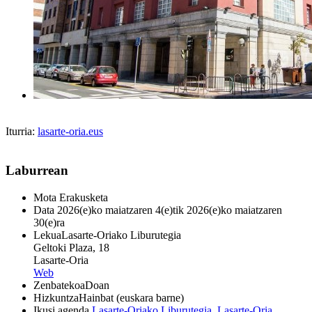
Iturria:
lasarte-oria.eus
Laburrean
Mota
Erakusketa
Data
2026(e)ko maiatzaren 4(e)tik 2026(e)ko maiatzaren
30(e)ra
Lekua
Lasarte-Oriako Liburutegia
Geltoki Plaza, 18
Lasarte-Oria
Web
Zenbatekoa
Doan
Hizkuntza
Hainbat (euskara barne)
Ikusi agenda
Lasarte-Oriako Liburutegia
,
Lasarte-Oria