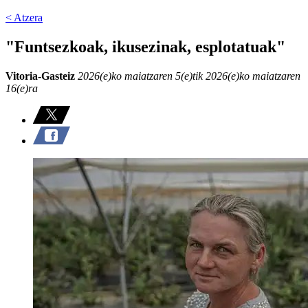
< Atzera
"Funtsezkoak, ikusezinak, esplotatuak"
Vitoria-Gasteiz
2026(e)ko maiatzaren 5(e)tik 2026(e)ko maiatzaren
16(e)ra