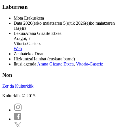
Laburrean
Mota
Erakusketa
Data
2026(e)ko maiatzaren 5(e)tik 2026(e)ko maiatzaren
16(e)ra
Lekua
Arana Gizarte Etxea
Aragoi, 7
Vitoria-Gasteiz
Web
Zenbatekoa
Doan
Hizkuntza
Hainbat (euskara barne)
Ikusi agenda
Arana Gizarte Etxea
,
Vitoria-Gasteiz
Non
Zer da Kulturklik
Kulturklik © 2015