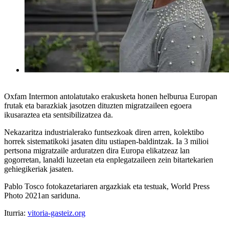
Oxfam Intermon antolatutako erakusketa honen helburua Europan
frutak eta barazkiak jasotzen dituzten migratzaileen egoera
ikusaraztea eta sentsibilizatzea da.
Nekazaritza industrialerako funtsezkoak diren arren, kolektibo
horrek sistematikoki jasaten ditu ustiapen-baldintzak. Ia 3 milioi
pertsona migratzaile arduratzen dira Europa elikatzeaz lan
gogorretan, lanaldi luzeetan eta enplegatzaileen zein bitartekarien
gehiegikeriak jasaten.
Pablo Tosco fotokazetariaren argazkiak eta testuak, World Press
Photo 2021an sariduna.
Iturria:
vitoria-gasteiz.org