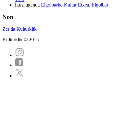
Ikusi agenda
Elgoibarko Kultur Etxea
,
Elgoibar
Non
Zer da Kulturklik
Kulturklik © 2015