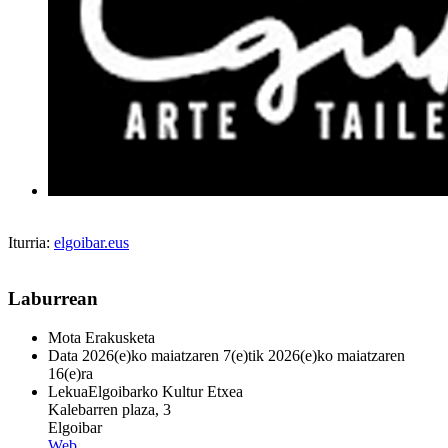
Iturria:
elgoibar.eus
Laburrean
Mota
Erakusketa
Data
2026(e)ko maiatzaren 7(e)tik 2026(e)ko maiatzaren
16(e)ra
Lekua
Elgoibarko Kultur Etxea
Kalebarren plaza, 3
Elgoibar
Web