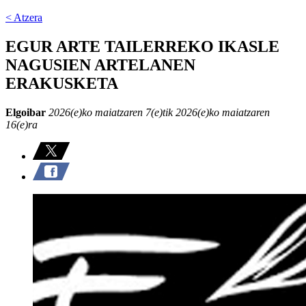
< Atzera
EGUR ARTE TAILERREKO IKASLE
NAGUSIEN ARTELANEN
ERAKUSKETA
Elgoibar
2026(e)ko maiatzaren 7(e)tik 2026(e)ko maiatzaren
16(e)ra