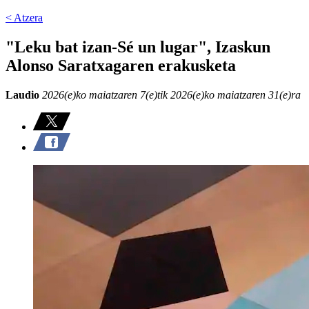
< Atzera
"Leku bat izan-Sé un lugar", Izaskun
Alonso Saratxagaren erakusketa
Laudio
2026(e)ko maiatzaren 7(e)tik 2026(e)ko maiatzaren 31(e)ra