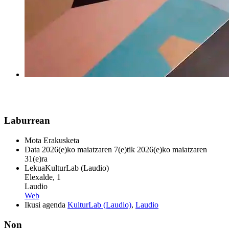
Laburrean
Mota
Erakusketa
Data
2026(e)ko maiatzaren 7(e)tik 2026(e)ko maiatzaren
31(e)ra
Lekua
KulturLab (Laudio)
Elexalde, 1
Laudio
Web
Ikusi agenda
KulturLab (Laudio)
,
Laudio
Non