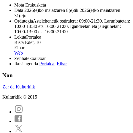
Mota
Erakusketa
Data
2026(e)ko maiatzaren 8(e)tik 2026(e)ko maiatzaren
31(e)ra
Ordutegia
Astelehenetik ostiralera: 09:00-21:30. Larunbatetan:
10:00-13:30 eta 16:00-21:00. Igandeetan eta jaiegunetan:
10:00-13:00 eta 16:00-21:00
Lekua
Portalea
Bista Eder, 10
Eibar
Web
Zenbatekoa
Doan
Ikusi agenda
Portalea
,
Eibar
Non
Zer da Kulturklik
Kulturklik © 2015