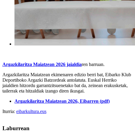
Argazkilaritza Maiatzean 2026 jaialdia
ren barruan.
Argazkilaritza Maiatzean ekimenaren edizio berri bat, Eibarko Klub
Deportiboko Argazki Batzordeak antolatuta. Euskal Herriko
jaialdien hitzordu garrantzitsuenetako bat da, zeinean erakusketak,
tailerrak eta hitzaldiak izango diren ikusgai.
Argazkilaritza Maiatzean 2026, Eibarren (pdf)
Iturria:
eibarkultura.eus
Laburrean