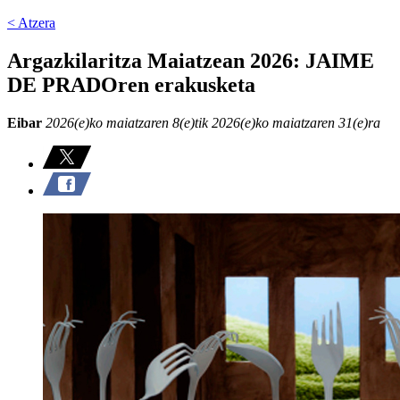
< Atzera
Argazkilaritza Maiatzean 2026: JAIME
DE PRADOren erakusketa
Eibar
2026(e)ko maiatzaren 8(e)tik 2026(e)ko maiatzaren 31(e)ra