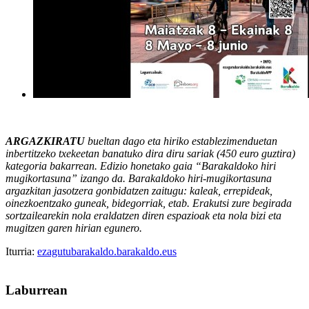
ARGAZKIRATU
bueltan dago eta hiriko establezimenduetan
inbertitzeko txekeetan banatuko dira diru sariak (450 euro guztira)
kategoria bakarrean. Edizio honetako gaia “Barakaldoko hiri
mugikortasuna” izango da. Barakaldoko hiri-mugikortasuna
argazkitan jasotzera gonbidatzen zaitugu: kaleak, errepideak,
oinezkoentzako guneak, bidegorriak, etab. Erakutsi zure begirada
sortzailearekin nola eraldatzen diren espazioak eta nola bizi eta
mugitzen garen hirian egunero.
Iturria:
ezagutubarakaldo.barakaldo.eus
Laburrean