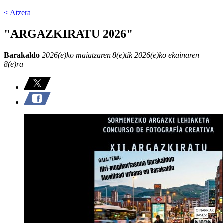
< Atzera
"ARGAZKIRATU 2026"
Barakaldo
2026(e)ko maiatzaren 8(e)tik 2026(e)ko ekainaren
8(e)ra