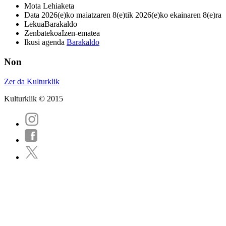
Mota
Lehiaketa
Data
2026(e)ko maiatzaren 8(e)tik 2026(e)ko ekainaren 8(e)ra
Lekua
Barakaldo
Zenbatekoa
Izen-ematea
Ikusi agenda
Barakaldo
Non
Zer da Kulturklik
Kulturklik © 2015