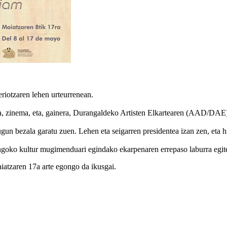
riotzaren lehen urteurrenean.
tura, zinema, eta, gainera, Durangaldeko Artisten Elkartearen (AAD/DAE) 
un bezala garatu zuen. Lehen eta seigarren presidentea izan zen, eta hi
goko kultur mugimenduari egindako ekarpenaren errepaso laburra egit
iatzaren 17a arte egongo da ikusgai.