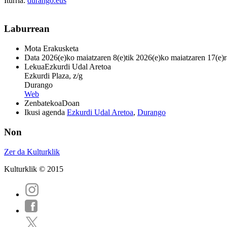
Iturria:
durango.eus
Laburrean
Mota
Erakusketa
Data
2026(e)ko maiatzaren 8(e)tik 2026(e)ko maiatzaren 17(e)r
Lekua
Ezkurdi Udal Aretoa
Ezkurdi Plaza, z/g
Durango
Web
Zenbatekoa
Doan
Ikusi agenda
Ezkurdi Udal Aretoa
,
Durango
Non
Zer da Kulturklik
Kulturklik © 2015