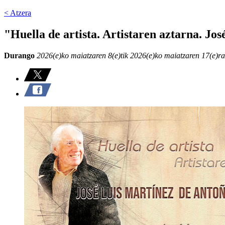
< Atzera
"Huella de artista. Artistaren aztarna. J
Durango
2026(e)ko maiatzaren 8(e)tik 2026(e)ko maiatzaren 17(e)ra