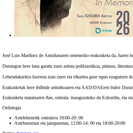
José Luis Martínez de Antoñanaren omenezko erakusketa da, haren he
Durangon bere lana garatu zuen artista polifazetikoa, pintura, litera
Lehendakaritza luzeena izan zuen eta elkartea gaur egun ezagutzen dug
Erakusketak bere ibilbide artistikoaren eta AAD/DAEren bidez Duran
Erakusketa maiatzaren 8an, ostirala, inauguratuko da Ezkurdin, eta ma
Ordutegia
Astelehenetik ostiralera 18:00-20: 00
Asteburuetan eta jaiegunetan, 12:00-14: 00 eta 18:00-20:00