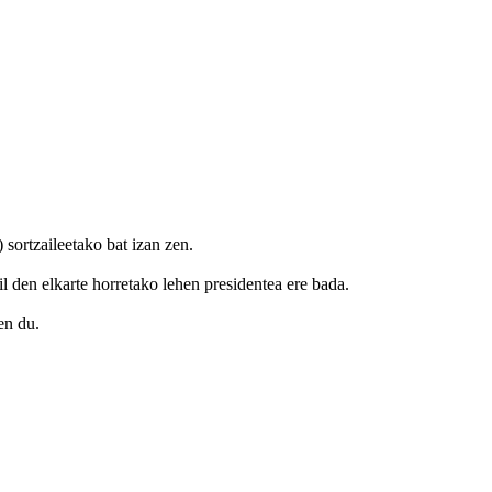
sortzaileetako bat izan zen.
l den elkarte horretako lehen presidentea ere bada.
en du.