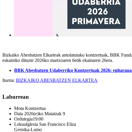
Bizkaiko Abesbatzen Elkarteak antolatutako kontzertuak, BBK Fundazi
eskainiko dituzte 2026ko martxoaren 6etik ekainaren 26era.
BBK Abesbatzen Udaberriko Kontzertuak 2026: egitaraua 
Iturria:
BIZKAIKO ABESBATZEN ELKARTEA
Laburrean
Mota
Kontzertua
Data
2026(e)ko Maiatzak 9
Ordutegia
19:00
Lekua
Iglesia San Francisco Eliza
Gernika-Lumo