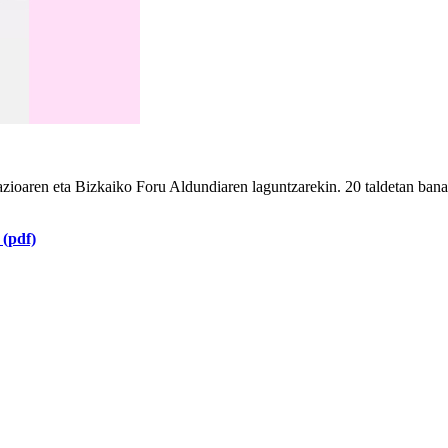
oaren eta Bizkaiko Foru Aldundiaren laguntzarekin. 20 taldetan banatu
(pdf)