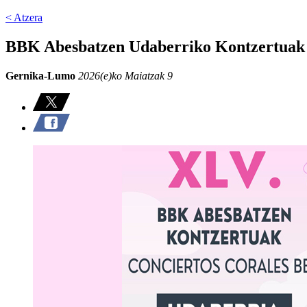
< Atzera
BBK Abesbatzen Udaberriko Kontzertuak 
Gernika-Lumo
2026(e)ko Maiatzak 9