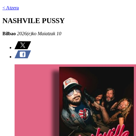
< Atzera
NASHVILE PUSSY
Bilbao
2026(e)ko Maiatzak 10