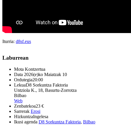
Iturria:
d8sf.eus
Laburrean
Mota
Kontzertua
Data
2026(e)ko Maiatzak 10
Ordutegia
20:00
Lekua
D8 Sorkuntza Faktoria
Untziola K., 18, Basurtu-Zorrotza
Bilbao
Web
Zenbatekoa
23 €
Sarrerak
Erosi
Hizkuntza
Ingelesa
Ikusi agenda
D8 Sorkuntza Faktoria
,
Bilbao