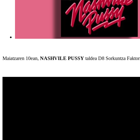
Maiatzaren 10ean,
NASHVILE PUSSY
taldea D8 Sorkuntza Faktori