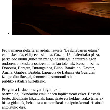
Programaren ibiltariaren ardatz nagusia
"Bi ilunabarren eguna"
erakusketa da
, eklipseei eskainia. G
uztira 13 udalerri
ta
ko p
laz
a
,
parke e
do
kultur guneetan
izango da ikusgai
.
Z
arautzen egon
ondoren, erakusketa osatzen duten lau totemak
,
Beasain, Zalla,
Donostia, Bergara, Durangaldea, Bilbo, Barakaldo, Gasteiz,
Añana,
Gaubea
, Bastida, Lapuebla de
Labarca eta Guardia
n
izango
di
ra ikusgai
, fenomeno astronomiko hau
publiko
zabala
ri
hurbiltzeko
.
Programa
jarduera
osagarri ugarirekin
osatzen
da,
Jakindariko
erakundeen
inplikazioari
esker. Besteak
beste,
dibulgazio-
hitzaldiak, haur, gazte eta helduentzako tailerrak,
bisita
gidatuak, behaketa astronomikoak eta ipuin-kontalari saioak
antolatuko dira.