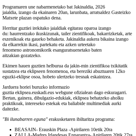
Programaren une nabarmenetako bat
Jakinaldia
,
2026
jaialdia
,
izango da
ekainaren 20an, larunbata,
arratsaldez Gasteizko
Matxete plazan ospatuko de
na
.
H
erritar guztiei ireki
tako jaialdiak
egitarau oparoa izango
du:
haurrentzako ikuskizunak, tailer zientifikoak, bakarrizketak, arte
eszenikoak eta gaueko behaketa.
Jakinaldia
a
ukera bikaina izango
da elkarrekin ikasi, partekatu eta azken urteetako
fenomeno
astronomikorik esanguratsuenetako bate
n
aitzakian
gozatzeko
.
Ekimen hauen guztien helburua da jakin-min zientifikoa txikitatik
sustatzea eta eklipseen fenomenoa, eta bereziki abuztuaren 12ko
eguzki-eklipse osoa, hobeto ulertzeko tresnak eskaintzea.
Jarduera horiei buruzko informazio
guztia
eklipsea.euskadi.eus
webgune ofizialean dago eskuragarri.
Bertan, gainera, dibulgazio-edukiak, eklipsea behatzeko aholku
praktikoak, intereseko estekak eta baliabide multimediak aurki
daitezke.
"Bi ilunabarren eguna"
erakusketaren ibiltaritza programa:
BEASAIN- Erauskin Plaza -Apirilaren 10etik 20ra
ZALLA-Madres Irlandesas Enparantza- Apirilaren 20tik 27ra