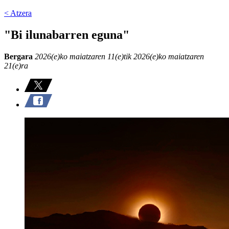
< Atzera
"Bi ilunabarren eguna"
Bergara
2026(e)ko maiatzaren 11(e)tik 2026(e)ko maiatzaren
21(e)ra