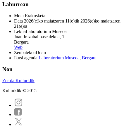
Laburrean
Mota
Erakusketa
Data
2026(e)ko maiatzaren 11(e)tik 2026(e)ko maiatzaren
21(e)ra
Lekua
Laboratorium Museoa
Juan Irazabal pasealekua, 1.
Bergara
Web
Zenbatekoa
Doan
Ikusi agenda
Laboratorium Museoa
,
Bergara
Non
Zer da Kulturklik
Kulturklik © 2015