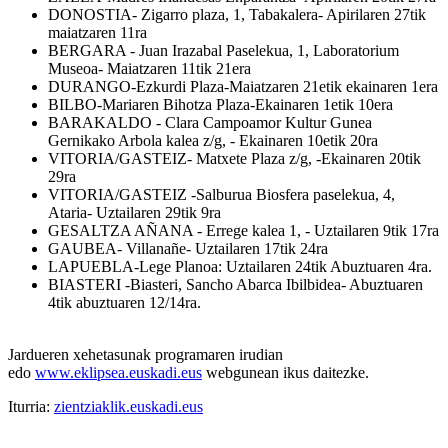
DONOSTIA- Zigarro plaza, 1, Tabakalera- Apirilaren 27tik
maiatzaren 11ra
BERGARA - Juan Irazabal Paselekua, 1, Laboratorium
Museoa- Maiatzaren 11tik 21era
DURANGO-Ezkurdi Plaza-Maiatzaren 21etik ekainaren 1era
BILBO-Mariaren Bihotza Plaza-Ekainaren 1etik 10era
BARAKALDO - Clara Campoamor Kultur Gunea
Gernikako Arbola kalea z/g, - Ekainaren 10etik 20ra
VITORIA/GASTEIZ- Matxete Plaza z/g, -Ekainaren 20tik
29ra
VITORIA/GASTEIZ -Salburua Biosfera paselekua, 4,
Ataria- Uztailaren 29tik 9ra
GESALTZA AÑANA - Errege kalea 1, - Uztailaren 9tik 17ra
GAUBEA-
Villanañe-
Uztailaren 17tik 24ra
LAPUEBLA-Lege Planoa: Uztailaren 24tik Abuztuaren 4ra.
BIASTERI -Biasteri, Sancho Abarca Ibilbidea- Abuztuaren
4tik abuztuaren 12/14ra.
Jardueren xehetasunak programaren irudian
edo
www.eklipsea.euskadi.eus
webgunean ikus daitezke.
Iturria:
zientziaklik.euskadi.eus