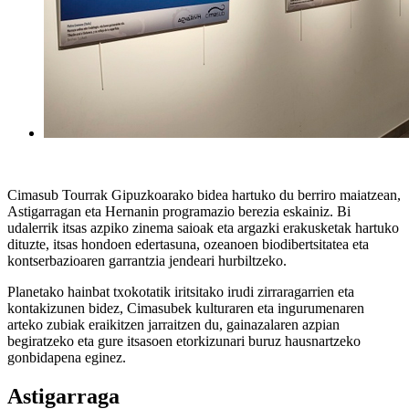
Cimasub Tourrak Gipuzkoarako bidea hartuko du berriro maiatzean,
Astigarragan eta Hernanin programazio berezia eskainiz. Bi
udalerrik itsas azpiko zinema saioak eta argazki erakusketak hartuko
dituzte, itsas hondoen edertasuna, ozeanoen biodibertsitatea eta
kontserbazioaren garrantzia jendeari hurbiltzeko.
Planetako hainbat txokotatik iritsitako irudi zirraragarrien eta
kontakizunen bidez, Cimasubek kulturaren eta ingurumenaren
arteko zubiak eraikitzen jarraitzen du, gainazalaren azpian
begiratzeko eta gure itsasoen etorkizunari buruz hausnartzeko
gonbidapena eginez.
Astigarraga