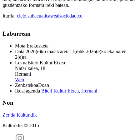
guztientzako formatu ireki batean.
Iturria:
ciclo.subacuaticasrealsociedad.co
Laburrean
Mota
Erakusketa
Data
2026(e)ko maiatzaren 11(e)tik 2026(e)ko ekainaren
2(e)ra
Lekua
Biteri Kultur Etxea
Nafar kalea, 18
Hernani
Web
Zenbatekoa
Doan
Ikusi agenda
Biteri Kultur Etxea
,
Hernani
Non
Zer da Kulturklik
Kulturklik © 2015