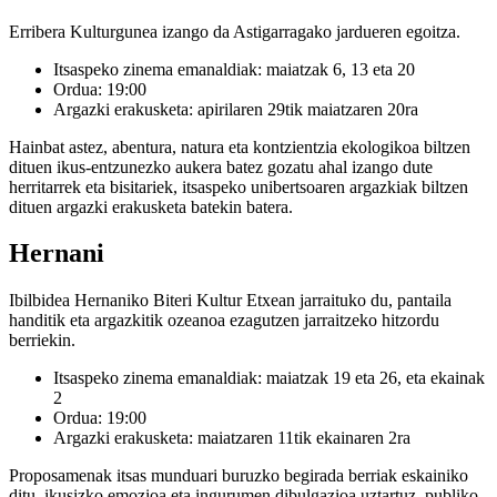
Erribera Kulturgunea
izango da Astigarragako jardueren egoitza.
Itsaspeko zinema emanaldiak:
maiatzak 6, 13 eta 20
Ordua:
19:00
A
rgazki erakusketa:
apirilaren 29tik maiatzaren 20ra
Hainbat astez, abentura, natura eta kontzientzia ekologikoa biltzen
dituen ikus-entzunezko aukera batez gozatu ahal izango dute
herritarrek eta bisitariek, itsaspeko unibertsoaren argazkiak biltzen
dituen argazki erakusketa batekin batera.
Hernani
Ibilbidea Hernaniko
Biteri Kultur Etxean
jarraituko du, pantaila
handitik eta argazkitik ozeanoa ezagutzen jarraitzeko hitzordu
berriekin.
I
tsaspeko zinema emanaldiak:
maiatzak 19 eta 26, eta ekainak
2
Ordua:
19:00
Argazki erakusketa:
maiatzaren 11tik ekainaren 2ra
Proposamenak itsas munduari buruzko begirada berriak eskainiko
ditu, ikusizko emozioa eta ingurumen dibulgazioa uztartuz, publiko