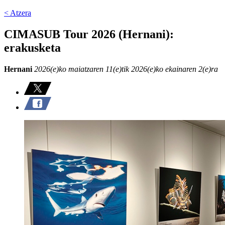
< Atzera
CIMASUB Tour 2026 (Hernani):
erakusketa
Hernani
2026(e)ko maiatzaren 11(e)tik 2026(e)ko ekainaren 2(e)ra