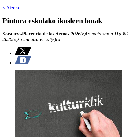
< Atzera
Pintura eskolako ikasleen lanak
Soraluze-Placencia de las Armas
2026(e)ko maiatzaren 11(e)tik
2026(e)ko maiatzaren 23(e)ra