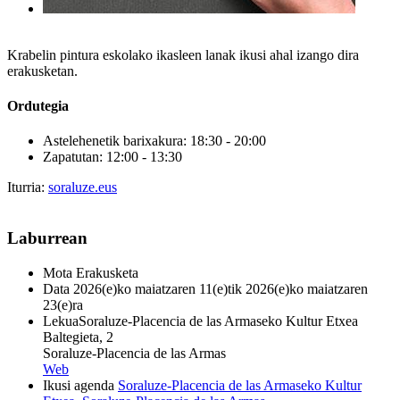
Krabelin pintura eskolako ikasleen lanak ikusi ahal izango dira
erakusketan.
Ordutegia
Astelehenetik barixakura: 18:30 - 20:00
Zapatutan: 12:00 - 13:30
Iturria:
soraluze.eus
Laburrean
Mota
Erakusketa
Data
2026(e)ko maiatzaren 11(e)tik 2026(e)ko maiatzaren
23(e)ra
Lekua
Soraluze-Placencia de las Armaseko Kultur Etxea
Baltegieta, 2
Soraluze-Placencia de las Armas
Web
Ikusi agenda
Soraluze-Placencia de las Armaseko Kultur