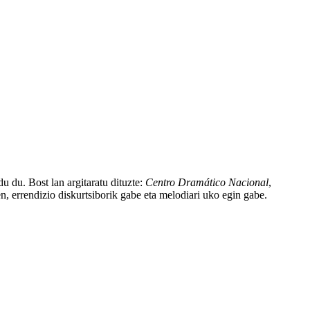
u du. Bost lan argitaratu dituzte:
Centro Dramático Nacional
,
en, errendizio diskurtsiborik gabe eta melodiari uko egin gabe.