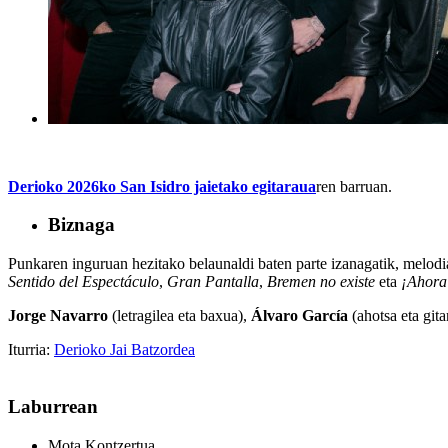
Derioko
2026ko
San Isidro jaietako egitaraua
ren barruan.
Biznaga
Punkaren inguruan hezitako belaunaldi baten parte izanagatik, melodia,
Sentido del Espectáculo
,
Gran Pantalla
,
Bremen no existe
eta
¡Ahora
Jorge Navarro
(letragilea eta baxua),
Álvaro García
(ahotsa eta gita
Iturria:
Derioko Jai Batzordea
Laburrean
Mota
Kontzertua