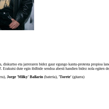
 diskurtso eta jarreraren bidez gaur egungo kantu-protesta propioa land
!
. Erakutsi dute egin ibilbide sendoa abesti handien bidez nola egiten d
rra),
Jorge 'Milky' Ballarín
(bateria),
'Torete'
(gitarra)