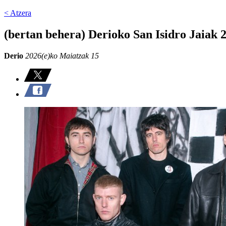
< Atzera
(bertan behera) Derioko San Isidro Jaiak 
Derio
2026(e)ko Maiatzak 15