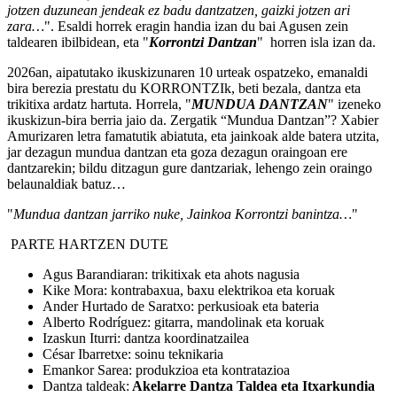
jotzen duzunean jendeak ez badu dantzatzen, gaizki jotzen ari
zara…
". Esaldi horrek eragin handia izan du bai Agusen zein
taldearen ibilbidean, eta "
Korrontzi Dantzan
" horren isla izan da.
2026an, aipatutako ikuskizunaren 10 urteak ospatzeko, emanaldi
bira berezia prestatu du KORRONTZIk, beti bezala, dantza eta
trikitixa ardatz hartuta. Horrela, "
MUNDUA DANTZAN
" izeneko
ikuskizun-bira berria jaio da. Zergatik “Mundua Dantzan”? Xabier
Amurizaren letra famatutik abiatuta, eta jainkoak alde batera utzita,
jar dezagun mundua dantzan eta goza dezagun oraingoan ere
dantzarekin; bildu ditzagun gure dantzariak, lehengo zein oraingo
belaunaldiak batuz…
"
Mundua dantzan jarriko nuke, Jainkoa Korrontzi banintza…
"
PARTE HARTZEN DUTE
Agus Barandiaran: trikitixak eta ahots nagusia
Kike Mora: kontrabaxua, baxu elektrikoa eta koruak
Ander Hurtado de Saratxo: perkusioak eta bateria
Alberto Rodríguez: gitarra, mandolinak eta koruak
Izaskun Iturri: dantza koordinatzailea
César Ibarretxe: soinu teknikaria
Emankor Sarea: produkzioa eta kontratazioa
Dantza taldeak:
Akelarre Dantza Taldea eta Itxarkundia