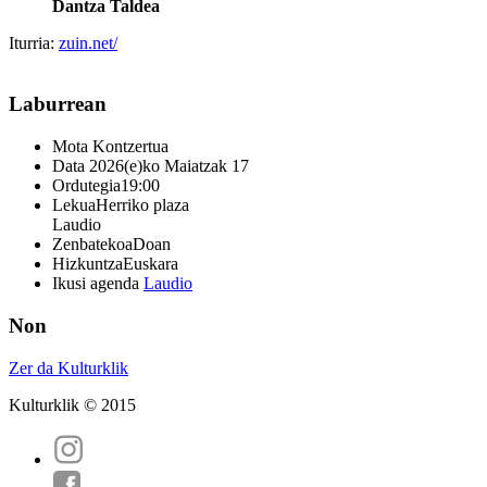
Dantza Taldea
Iturria:
zuin.net/
Laburrean
Mota
Kontzertua
Data
2026(e)ko Maiatzak 17
Ordutegia
19:00
Lekua
Herriko plaza
Laudio
Zenbatekoa
Doan
Hizkuntza
Euskara
Ikusi agenda
Laudio
Non
Zer da Kulturklik
Kulturklik © 2015