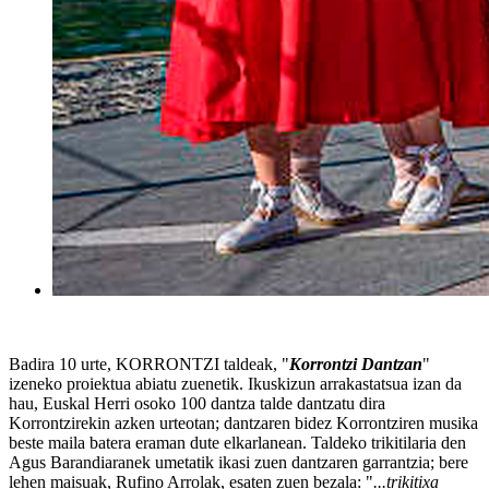
Badira 10 urte, KORRONTZI taldeak, "
Korrontzi Dantzan
"
izeneko proiektua abiatu zuenetik. Ikuskizun arrakastatsua izan da
hau, Euskal Herri osoko 100 dantza talde dantzatu dira
Korrontzirekin azken urteotan; dantzaren bidez Korrontziren musika
beste maila batera eraman dute elkarlanean. Taldeko trikitilaria den
Agus Barandiaranek umetatik ikasi zuen dantzaren garrantzia; bere
lehen maisuak, Rufino Arrolak, esaten zuen bezala: "
...trikitixa