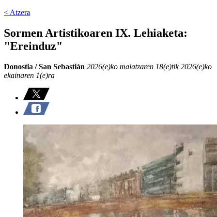
< Atzera
Sormen Artistikoaren IX. Lehiaketa:
"Ereinduz"
Donostia / San Sebastián
2026(e)ko maiatzaren 18(e)tik 2026(e)ko
ekainaren 1(e)ra