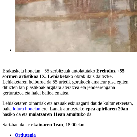
Erakusketa honetan +55 zerbitzuak antolatutako
Ereinduz +55
sormen artistikoa IX. Lehiaket
ako obrak ikus daitezke.
Lehiaketaren helburua da 55 urtetik gorakoek amateur gisa egiten
dituzten lan plastikoak argitara ateratzea eta jendearengana
gerturatzea eta haiei balioa ematea.
Lehiaketaren oinarriak eta arauak eskuragarri daude kultur etxeetan,
baita
lotura honetan
ere. Lanak aurkezteko
epea
apirilaren 20an
hasiko da eta
maiatzaren 11ean amaitu
ko da.
Sari-banaketa:
ekainaren 1ean
, 18:00etan.
Ordutegia