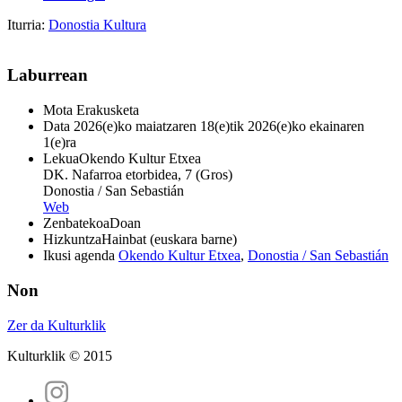
Iturria:
Donostia Kultura
Laburrean
Mota
Erakusketa
Data
2026(e)ko maiatzaren 18(e)tik 2026(e)ko ekainaren
1(e)ra
Lekua
Okendo Kultur Etxea
DK. Nafarroa etorbidea, 7 (Gros)
Donostia / San Sebastián
Web
Zenbatekoa
Doan
Hizkuntza
Hainbat (euskara barne)
Ikusi agenda
Okendo Kultur Etxea
,
Donostia / San Sebastián
Non
Zer da Kulturklik
Kulturklik © 2015