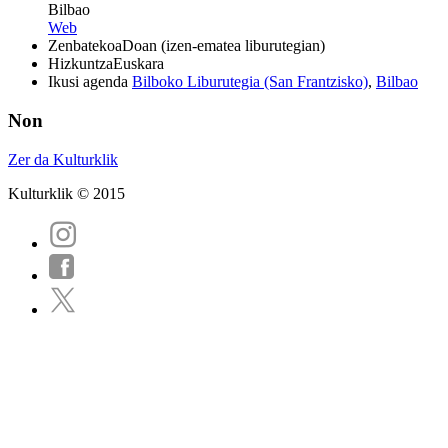
Bilbao
Web
Zenbatekoa
Doan (izen-ematea liburutegian)
Hizkuntza
Euskara
Ikusi agenda
Bilboko Liburutegia (San Frantzisko)
,
Bilbao
Non
Zer da Kulturklik
Kulturklik © 2015