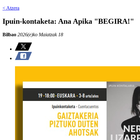
< Atzera
Ipuin-kontaketa: Ana Apika "BEGIRA!"
Bilbao
2026(e)ko Maiatzak 18