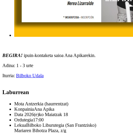
BEGIRA!
ipuin-kontaketa saioa Ana Apikarekin.
Adina: 1 - 3 urte
Iturria:
Bilboko Udala
Laburrean
Mota
Antzerkia (haurrentzat)
Konpainia
Ana Apika
Data
2026(e)ko Maiatzak 18
Ordutegia
17:00
Lekua
Bilboko Liburutegia (San Frantzisko)
Mariaren Bihotza Plaza, z/g