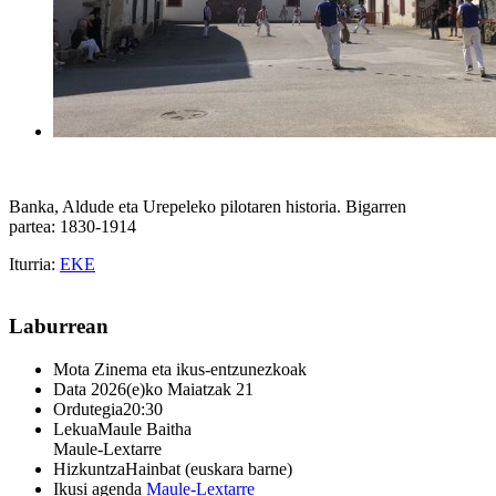
Banka, Aldude eta Urepeleko pilotaren historia. Bigarren
partea: 1830-1914
Iturria:
EKE
Laburrean
Mota
Zinema eta ikus-entzunezkoak
Data
2026(e)ko Maiatzak 21
Ordutegia
20:30
Lekua
Maule Baitha
Maule-Lextarre
Hizkuntza
Hainbat (euskara barne)
Ikusi agenda
Maule-Lextarre