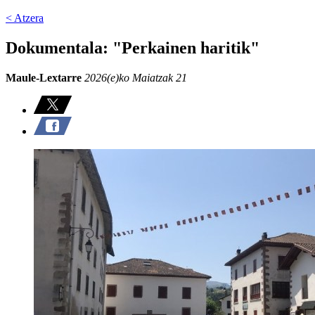
< Atzera
Dokumentala: "Perkainen haritik"
Maule-Lextarre
2026(e)ko Maiatzak 21