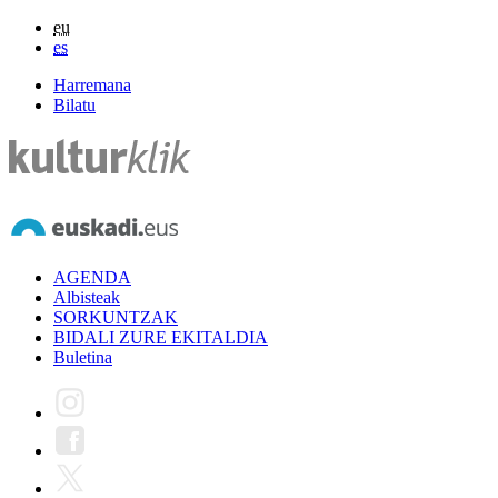
eu
es
Harremana
Bilatu
AGENDA
Albisteak
SORKUNTZAK
BIDALI ZURE EKITALDIA
Buletina