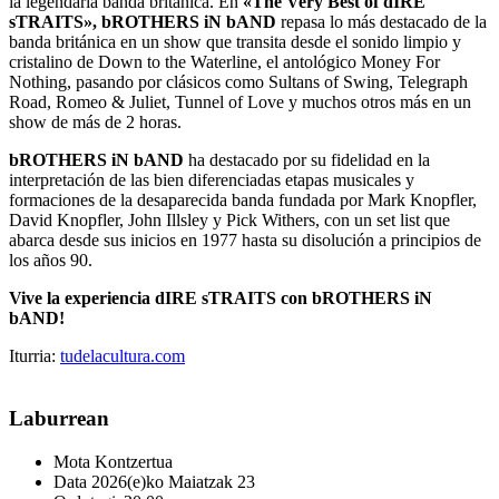
la legendaria banda británica. En
«The Very Best of dIRE
sTRAITS», bROTHERS iN bAND
repasa lo más destacado de la
banda británica en un show que transita desde el sonido limpio y
cristalino de Down to the Waterline, el antológico Money For
Nothing, pasando por clásicos como Sultans of Swing, Telegraph
Road, Romeo & Juliet, Tunnel of Love y muchos otros más en un
show de más de 2 horas.
bROTHERS iN bAND
ha destacado por su fidelidad en la
interpretación de las bien diferenciadas etapas musicales y
formaciones de la desaparecida banda fundada por Mark Knopfler,
David Knopfler, John Illsley y Pick Withers, con un set list que
abarca desde sus inicios en 1977 hasta su disolución a principios de
los años 90.
Vive la experiencia dIRE sTRAITS con bROTHERS iN
bAND!
Iturria:
tudelacultura.com
Laburrean
Mota
Kontzertua
Data
2026(e)ko Maiatzak 23