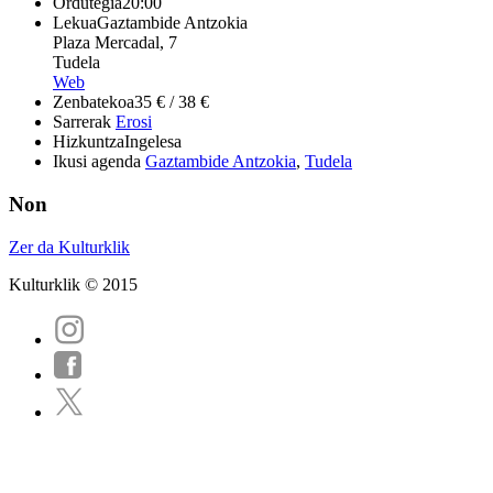
Ordutegia
20:00
Lekua
Gaztambide Antzokia
Plaza Mercadal, 7
Tudela
Web
Zenbatekoa
35 € / 38 €
Sarrerak
Erosi
Hizkuntza
Ingelesa
Ikusi agenda
Gaztambide Antzokia
,
Tudela
Non
Zer da Kulturklik
Kulturklik © 2015