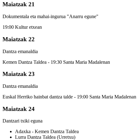
Maiatzak 21
Dokumentala eta mahai-ingurua "Anarru egune"
19:00 Kultur etxean
Maiatzak 22
Dantza emanaldia
Kemen Dantza Taldea - 19:30 Santa Maria Madalenan
Maiatzak 23
Dantza emanaldia
Euskal Herriko hainbat dantza talde - 19:00 Santa Maria Madalenan
Maiatzak 24
Dantzari txiki eguna
Adaxka - Kemen Dantza Taldea
Lurra Dantza Taldea (Urretxu)