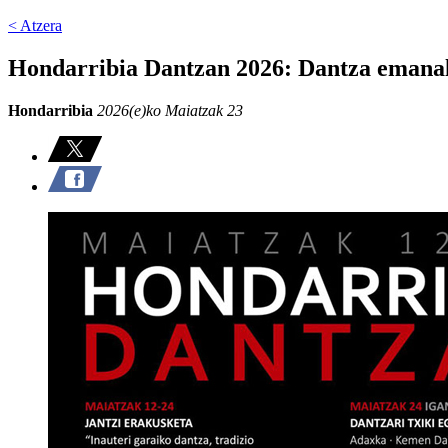
< Atzera
Hondarribia Dantzan 2026: Dantza emanald
Hondarribia
2026(e)ko Maiatzak 23