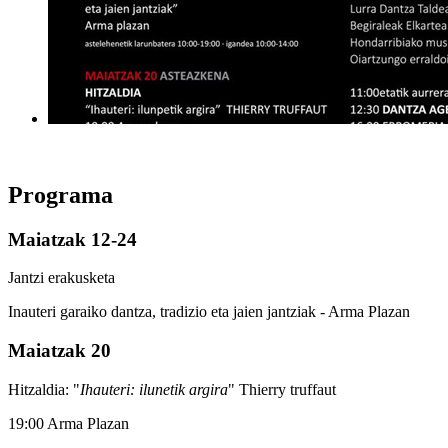
Programa
Maiatzak 12-24
Jantzi erakusketa
Inauteri garaiko dantza, tradizio eta jaien jantziak - Arma Plazan
Maiatzak 20
Hitzaldia:
"
Ihauteri: ilunetik argira
" Thierry truffaut
19:00 Arma Plazan