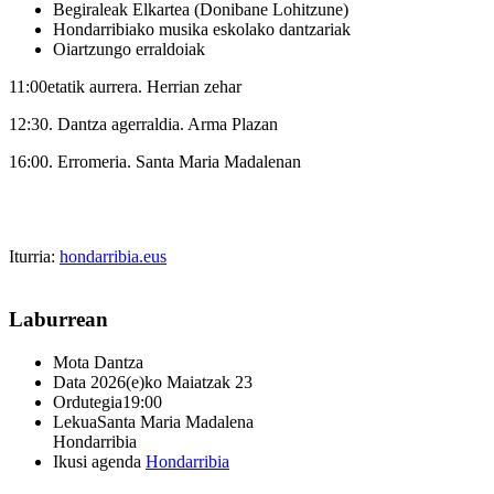
Begiraleak Elkartea (Donibane Lohitzune)
Hondarribiako musika eskolako dantzariak
Oiartzungo erraldoiak
11:00etatik aurrera
. Herrian zehar
12:30
. Dantza agerraldia. Arma Plazan
16:00
. Erromeria. Santa Maria Madalenan
Iturria:
hondarribia.eus
Laburrean
Mota
Dantza
Data
2026(e)ko Maiatzak 23
Ordutegia
19:00
Lekua
Santa Maria Madalena
Hondarribia
Ikusi agenda
Hondarribia