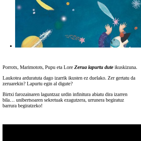
Porrotx, Marimotots, Pupu eta Lore
Zerua lapurtu dute
ikuskizuna.
Laukotea arduratuta dago izarrik ikusten ez duelako. Zer gertatu da
zeruarekin? Lapurtu egin al digute?
Birtxi farozainaren laguntzaz urdin infinitura abiatu dira izarren
bila… unibertsoaren sekretuak ezagutzera, urrunera begiratuz
barrura begiratzeko!