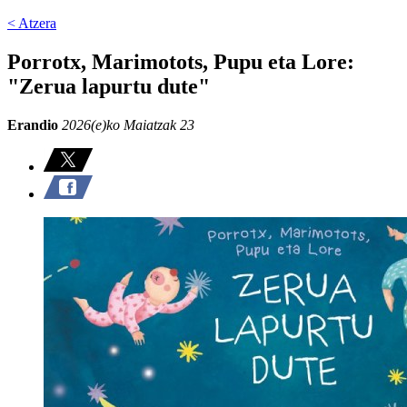
< Atzera
Porrotx, Marimotots, Pupu eta Lore:
"Zerua lapurtu dute"
Erandio
2026(e)ko Maiatzak 23