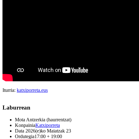
Iturria:
katxiporreta.eus
Laburrean
Mota
Antzerkia (haurrentzat)
Konpainia
Katxiporreta
Data
2026(e)ko Maiatzak 23
Ordutegia
17:00 + 19:00