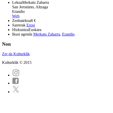
Lekua
Merkatu Zaharra
San Jeronimo, Altzaga
Erandio
Web
Zenbatekoa
8 €
Sarrerak
Erosi
Hizkuntza
Euskara
Ikusi agenda
Merkatu Zaharra
,
Erandio
Non
Zer da Kulturklik
Kulturklik © 2015