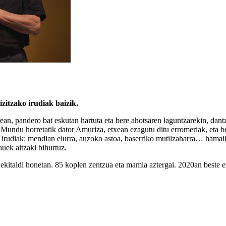
zitzako irudiak baizik.
an, pandero bat eskutan hartuta eta bere ahotsaren laguntzarekin, dantz
a. Mundu horretatik dator Amuriza, etxean ezagutu ditu erromeriak, eta be
 irudiak: mendian elurra, auzoko astoa, baserriko mutilzaharra… hama
auek aitzaki bihurtuz.
ekitaldi honetan. 85 koplen zentzua eta mamia aztergai. 2020an beste e