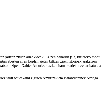
an jartzen zituen auzokideak. Ez zen bakarrik jaia, bizitzeko modu
rtan abesten ziren kopla haietan biltzen ziren istorioak arakatzen
ikatxo bizipen. Xabier Amurizak azken hamarkadetan zehar batu eta
rrezitaldi bat eskaini ziguten Amurizak eta Barandiaranek Arriaga