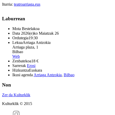
Iturria:
teatroarriaga.eus
Laburrean
Mota
Bestelakoa
Data
2026(e)ko Maiatzak 26
Ordutegia
19:30
Lekua
Arriaga Antzokia
Arriaga plaza, 1
Bilbao
Web
Zenbatekoa
18 €
Sarrerak
Erosi
Hizkuntza
Euskara
Ikusi agenda
Arriaga Antzokia
,
Bilbao
Non
Zer da Kulturklik
Kulturklik © 2015