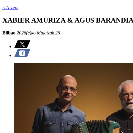
< Atzera
XABIER AMURIZA & AGUS BARANDIA
Bilbao
2026(e)ko Maiatzak 26