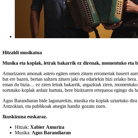
Hitzaldi musikatua
Musika eta koplak, letrak bakarrik ez direnak, momentuko eta bi
Amurizaren amonak astero egiten omen zituen erromeriak baserri aurre
bat ere bazen, bertan saltzen zituen jaki eta edariekin bizi zelako ber
eman du bizia… ez ziren letrak bakarrik, argazkiak ziren, momentuko
sortutako koplak ardatz hartuta, bere bizitzaren errepasoa egingo du h
Agus Barandiaran bide lagunarekin, musika eta koplak uztartuko dira 
Antzokian, eta publikoak atsegin handiz gozatu zuen.
Ikuskizuna euskaraz.
Hitzak:
Xabier
Amuriza
Musika:
Agus Barandiaran