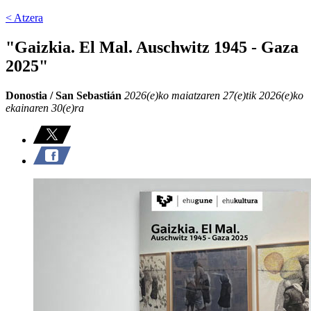
< Atzera
"Gaizkia. El Mal. Auschwitz 1945 - Gaza
2025"
Donostia / San Sebastián
2026(e)ko maiatzaren 27(e)tik 2026(e)ko
ekainaren 30(e)ra