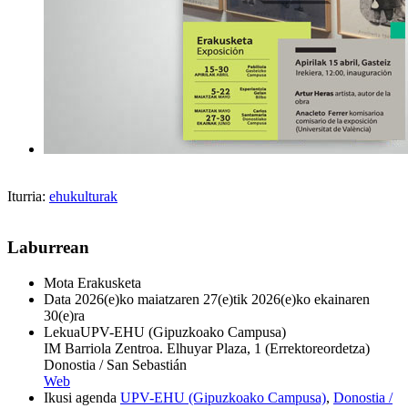
Iturria:
ehukulturak
Laburrean
Mota
Erakusketa
Data
2026(e)ko maiatzaren 27(e)tik 2026(e)ko ekainaren
30(e)ra
Lekua
UPV-EHU (Gipuzkoako Campusa)
IM Barriola Zentroa. Elhuyar Plaza, 1 (Errektoreordetza)
Donostia / San Sebastián
Web
Ikusi agenda
UPV-EHU (Gipuzkoako Campusa)
,
Donostia /