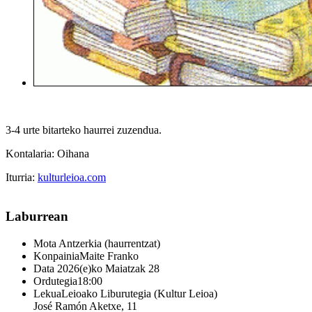
3-4 urte bitarteko haurrei zuzendua.
Kontalaria: Oihana
Iturria:
kulturleioa.com
Laburrean
Mota
Antzerkia (haurrentzat)
Konpainia
Maite Franko
Data
2026(e)ko Maiatzak 28
Ordutegia
18:00
Lekua
Leioako Liburutegia (Kultur Leioa)
José Ramón Aketxe, 11