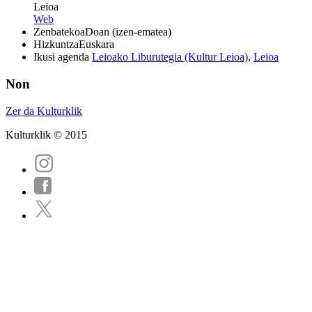
Leioa
Web
Zenbatekoa
Doan (izen-ematea)
Hizkuntza
Euskara
Ikusi agenda
Leioako Liburutegia (Kultur Leioa)
,
Leioa
Non
Zer da Kulturklik
Kulturklik © 2015