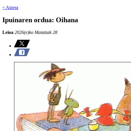
< Atzera
Ipuinaren ordua: Oihana
Leioa
2026(e)ko Maiatzak 28