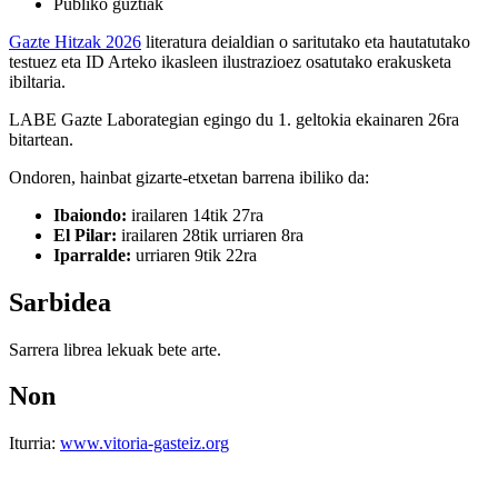
Publiko guztiak
Gazte Hitzak 2026
literatura deialdian o saritutako eta hautatutako
testuez eta ID Arteko ikasleen ilustrazioez osatutako erakusketa
ibiltaria.
LABE Gazte Laborategian egingo du 1. geltokia ekainaren 26ra
bitartean.
Ondoren, hainbat gizarte-etxetan barrena ibiliko da:
Ibaiondo:
irailaren 14tik 27ra
El Pilar:
irailaren 28tik urriaren 8ra
Iparralde:
urriaren 9tik 22ra
Sarbidea
Sarrera librea lekuak bete arte.
Non
Iturria:
www.vitoria-gasteiz.org