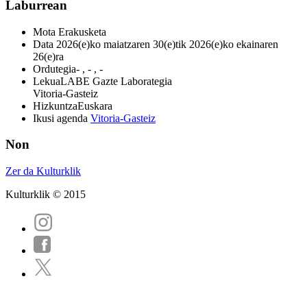
Laburrean
Mota
Erakusketa
Data
2026(e)ko maiatzaren 30(e)tik 2026(e)ko ekainaren
26(e)ra
Ordutegia
- , - , -
Lekua
LABE Gazte Laborategia
Vitoria-Gasteiz
Hizkuntza
Euskara
Ikusi agenda
Vitoria-Gasteiz
Non
Zer da Kulturklik
Kulturklik © 2015