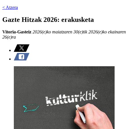
< Atzera
Gazte Hitzak 2026: erakusketa
Vitoria-Gasteiz
2026(e)ko maiatzaren 30(e)tik 2026(e)ko ekainaren
26(e)ra