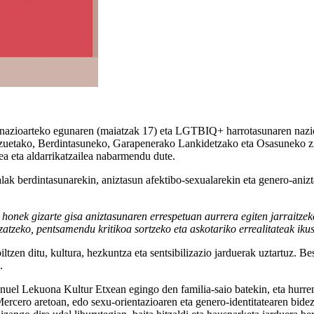
zioarteko egunaren (maiatzak 17) eta LGTBIQ+ harrotasunaren nazioa
zuetako, Berdintasuneko, Garapenerako Lankidetzako eta Osasuneko z
lea eta aldarrikatzailea nabarmendu dute.
alak berdintasunarekin, aniztasun afektibo-sexualarekin eta genero-aniz
honek gizarte gisa aniztasunaren errespetuan aurrera egiten jarraitzek
izatzeko, pentsamendu kritikoa sortzeko eta askotariko errealitateak ik
n ditu, kultura, hezkuntza eta sentsibilizazio jarduerak uztartuz. Beste
.
nuel Lekuona Kultur Etxean egingo den familia-saio batekin, eta hurren
rcero aretoan, edo sexu-orientazioaren eta genero-identitatearen bidez