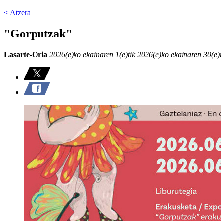
< Atzera
"Gorputzak"
Lasarte-Oria
2026(e)ko ekainaren 1(e)tik 2026(e)ko ekainaren 30(e)