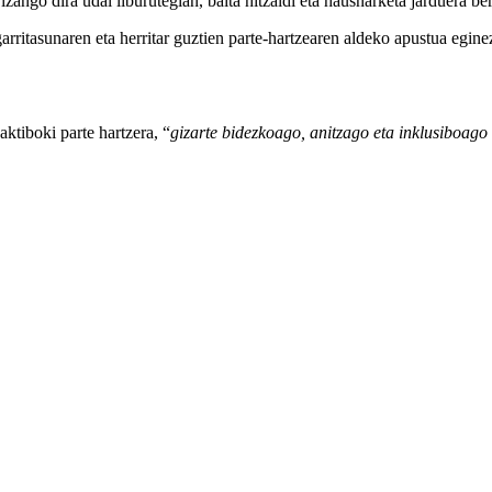
ango dira udal liburutegian, baita hitzaldi eta hausnarketa jarduera ber
irisgarritasunaren eta herritar guztien parte-hartzearen aldeko apu
aktiboki parte hartzera, “
gizarte bidezkoago, anitzago eta inklusiboago 