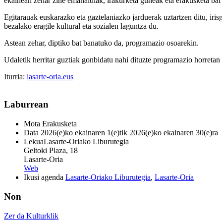
ekainean zehar zine emanaldiak, irakurketa guneak eta erakusketa bat iz
Egitarauak euskarazko eta gaztelaniazko jarduerak uztartzen ditu, 
bezalako eragile kultural eta sozialen laguntza du.
Astean zehar, diptiko bat banatuko da, programazio osoarekin.
Udaletik herritar guztiak gonbidatu nahi dituzte programazio horretan 
Iturria:
lasarte-oria.eus
Laburrean
Mota
Erakusketa
Data
2026(e)ko ekainaren 1(e)tik 2026(e)ko ekainaren 30(e)ra
Lekua
Lasarte-Oriako Liburutegia
Geltoki Plaza, 18
Lasarte-Oria
Web
Ikusi agenda
Lasarte-Oriako Liburutegia
,
Lasarte-Oria
Non
Zer da Kulturklik