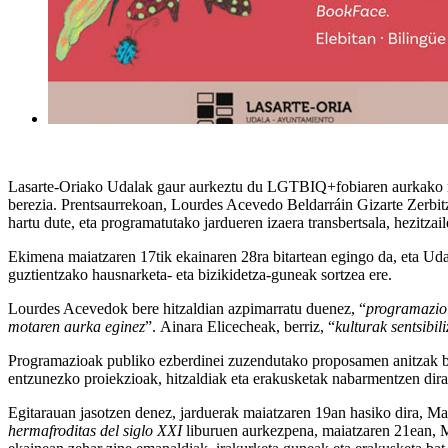
Lasarte-Oriako Udalak gaur aurkeztu du LGTBIQ+fobiaren aurkako na
berezia. Prentsaurrekoan,
Lourdes Acevedo Beldarráin
Gizarte Zerbit
hartu dute, eta programatutako jardueren izaera transbertsala, hezitzai
Ekimena
maiatzaren 17tik ekainaren 28ra bitartean egingo da
, eta Ud
guztientzako hausnarketa- eta bizikidetza-guneak sortzea ere.
Lourdes Acevedok
bere hitzaldian azpimarratu duenez, “
programazio 
motaren aurka eginez
”.
Ainara Elicecheak
, berriz, “
kulturak sentsibil
Programazioak publiko ezberdinei zuzendutako proposamen anitzak biltze
entzunezko proiekzioak, hitzaldiak eta erakusketak nabarmentzen dira
Egitarauan jasotzen denez,
jarduerak maiatzaren 19an hasiko dira
, Ma
hermafroditas del siglo XXI
liburuen aurkezpena, maiatzaren 21ean, Me