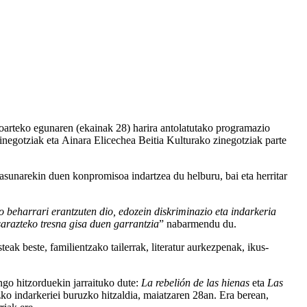
rteko egunaren (ekainak 28) harira antolatutako programazio
inegotziak eta
Ainara Elicechea Beitia
Kulturako zinegotziak parte
tasunarekin duen konpromisoa indartzea du helburu, bai eta herritar
o beharrari erantzuten dio, edozein diskriminazio eta indarkeria
usarazteko tresna gisa duen garrantzia
” nabarmendu du.
ak beste, familientzako tailerrak, literatur aurkezpenak, ikus-
go hitzorduekin jarraituko dute:
La rebelión de las hienas
eta
Las
ko indarkeriei buruzko hitzaldia, maiatzaren 28an. Era berean,