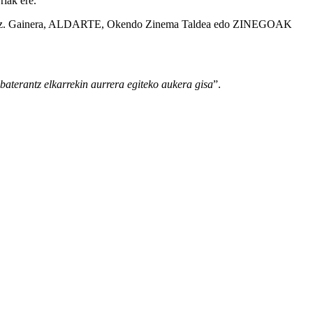
riak ere.
stua eginez. Gainera, ALDARTE, Okendo Zinema Taldea edo ZINEGOAK
baterantz elkarrekin aurrera egiteko aukera gisa
”.