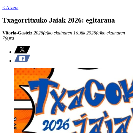
< Atzera
Txagorritxuko Jaiak 2026: egitaraua
Vitoria-Gasteiz
2026(e)ko ekainaren 1(e)tik 2026(e)ko ekainaren
7(e)ra