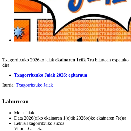
Txagorritxuko 2026ko jaiak
ekainaren 1etik 7ra
bitartean ospatuko
dira.
Txagorritxuko Jaiak 2026: egitaraua
Iturria:
Txagorritxuko Jaiak
Laburrean
Mota
Jaiak
Data
2026(e)ko ekainaren 1(e)tik 2026(e)ko ekainaren 7(e)ra
Lekua
Txagorritxuko auzoa
Vitoria-Gasteiz