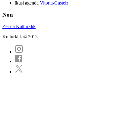
Ikusi agenda
Vitoria-Gasteiz
Non
Zer da Kulturklik
Kulturklik © 2015