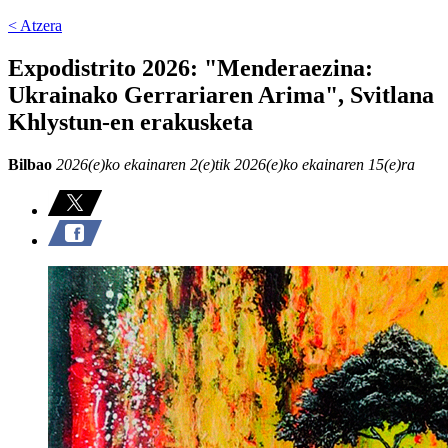
< Atzera
Expodistrito 2026: "Menderaezina:
Ukrainako Gerrariaren Arima", Svitlana
Khlystun-en erakusketa
Bilbao
2026(e)ko ekainaren 2(e)tik 2026(e)ko ekainaren 15(e)ra