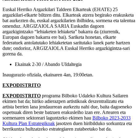
Euskal Herriko Argazkilari Taldeen Elkarteak (EHATE) 25
argazkilari-elkarte biltzen ditu. Elkarteak atzera begirako erakusketa
bat aurkezten du, euskal argazkilarien ibilbidea, sormena eta talentua
omenduz. ARGIZAIOLA SARIA Euskadin dagoen
argazkigintzako “lehiaketen lehiaketa” bakarra da (ziurrenik,
Europan dagoen bakarra ere bai). Sariketa honetan, elkarte
federatuek antolatutako lehiaketetan saritutako lanek parte hartzen
dute; ondorioz, ARGIZAIOLA Euskal Herriko argazkigintza-sari
gorena da.
Ekainak 2-30 / Abando UIdaltegia
Inaugurazio ofiziala, ekainaren 4an, 19:00etan.
EXPODISTRITO
EXPODISTRITO
programa Bilboko Udaleko Kultura Sailaren
ekimen bat da; hiriko adierazpen artistikoak deszentralizatu eta
artista berrien lana jendaurrean aurkeztu nahi due, baita dagoeneko
ospetsuak diren beste batzuen erakusleiho izan ere. Artearen eta
sormenaren sektoreari laguntzeko ekimen hau
Bilboko 2023-2033
Kultura Plan Estrategikoak
jasotzen duen hiribilduko sorkuntza eta
berrikuntza bultzatzeko estrategiaren zutabeetako bat da.