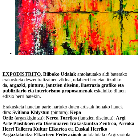
EXPODISTRITO
, Bilboko Udalak
antolatutako aldi baterako
erakusketa deszentralizatuen zikloa, udaberri honetan itzuliko
da,
argazki, pintura, jantzien diseinu, ilustrazio grafiko eta
publizitario eta interiorismo proposamenak
eskainiko dituen
edizio berri batekin.
Erakusketa hauetan parte hartuko duten artistak honako hauek
dira:
Svitlana Khlystun
(pintura);
Kepa
Ortiz
(argazkigintza);
Nerea Torrijos
(jantzien diseinua);
Argi
Arte Plastikoen eta Diseinuaren Irakaskuntza Zentroa
,
Arroka
Herri Tailerra Kultur Elkartea
eta
Euskal Herriko
Argazkilaritza Elkarteen Federazioak
antolatutako Argizaoiola