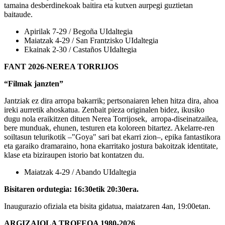
tamaina desberdinekoak baitira eta kutxen aurpegi guztietan
baitaude.
Apirilak 7-29 / Begoña UIdaltegia
Maiatzak 4-29 / San Frantzisko UIdaltegia
Ekainak 2-30 / Castaños UIdaltegia
FANT 2026-NEREA TORRIJOS
“Filmak janzten”
Jantziak ez dira arropa bakarrik; pertsonaiaren lehen hitza dira, ahoa
ireki aurretik ahoskatua. Zenbait pieza originalen bidez, ikusiko
dugu nola eraikitzen dituen Nerea Torrijosek, arropa-diseinatzailea,
bere munduak, ehunen, testuren eta koloreen bitartez. Akelarre-ren
soiltasun telurikotik –"Goya" sari bat ekarri zion–, epika fantastikora
eta garaiko dramaraino, hona ekarritako jostura bakoitzak identitate,
klase eta biziraupen istorio bat kontatzen du.
Maiatzak 4-29 / Abando UIdaltegia
Bisitaren ordutegia: 16:30etik 20:30era.
Inaugurazio ofiziala eta bisita gidatua, maiatzaren 4an, 19:00etan.
ARGIZAIOLA TROFEOA 1980-2026