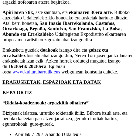
argazki trofeoaren atzera begirakoa.
Apirilaren 7tik
, aste saintuan, eta
ekainaren 30era arte
, Bilboko
auzoetako Udaltegiek ziklo honetako erakusketak hartuko dituzte.
Atal berri honetan,
San Inazio-Ibarrekolanda, Castaños,
Otxarkoaga, Begoña, Santutxu, San Frantzisko, La Bolsa,
Abando eta Errekaldeko
Udaltegietan Expodistrito elkartearen
proposamen artistikoez gozatu ahal izango dira.
Erakusketa guztiak
doakoak
izango dira eta
goizez eta
arratsaldez
bisitatu ahal izango dira, Nerea Torrijosen jantzi-lanaren
erakusketak izan ezik. Azken horrek ordutegi mugatua izango
du
16:30etik 20:30era
. Egitarau
osoa
www.kulturabarrutik.eus
webgunean kontsulta daiteke.
ERAKUSKETAK, ESPAZIOAK ETA DATAK
KEPA ORTIZ
“Bidaia-koadernoak: argazkitik oihalera”
Bizipenak islatzea, urrutiko tokietatik ibiliz, Bilbora itzuli arte, eta
bertako kaleetan paseatzen jarraitzea, gertuko irudiak hartuz,
egunerokoak, gure-gureak.
Apirilak 7-29 / Abando UIdaltegia