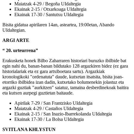
Maiatzak 4-29 / Begoña UIdaltegia
Ekainak 2-15 / Otxarkoaga UIdaltegia
Ekainak 17-30 / Santutxu UIdaltegia
Bisita gidatua apirilaren 14an, asteartea, 19:00etan, Abando
UIdaltegian.
ARGI ARTE
“ 20. urteurrena”
Erakusketa honek Bilbo Zaharraren historiari buruzko ibilbide bat
egin nahi du, banan-banan bildutako 128 argazkiren bidez (ez gara
historialariak eta ez gara artxiboetara sartu). Argazkiak
kronologikoki "ordenatuta" daude, kutxetan itsatsita, bisita joan-
etorriko ibilbidea izan dadin, kutxetako bolumenekin jolastuz eta
argazki guztiak "aurkitzen" saiatuz, tamaina desberdinekoak baitira
eta kutxen aurpegi guztietan baitaude.
Apirilak 7-29 / San Frantzisko UIdaltegia
Maiatzak 4-29 / Castaños UIdaltegia
Ekainak 2-15 / San Inazio-Ibarrekolanda UIdaltegia
Ekainak 17-30 / La Bolsa UIdaltegia
SVITLANA KHLYSTUN