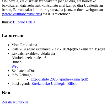
Ohi bezala, erakusketak txandakatuz joango dira, eta horietako
bakoitzaren data zehatzak kontsultatu ahal izango dira Udaltegietan
bertan, Barrutietako kultur programazioa jasotzen duen webgunean
(
www.kulturabarrutik.eus
) eta 010 telefonoan.
Iturria:
Bilboko Udala
Laburrean
Mota
Erakusketa
Data
2026(e)ko ekainaren 2(e)tik 2026(e)ko ekainaren 15(e)ra
Lekua
Errekaldeko Udaltegia
Altubeko zeharkalea, 6
Bilbao
Web
Zenbatekoa
Doan
Info Gehiago
Expodistrito 2026: apirila-ekaina (pdf)
Ikusi agenda
Errekaldeko Udaltegia
,
Bilbao
Non
Zer da Kulturklik