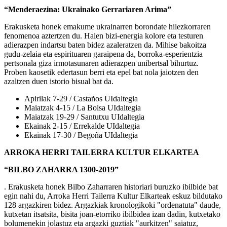
“Menderaezina: Ukrainako Gerrariaren Arima”
Erakusketa honek emakume ukrainarren borondate hilezkorraren
fenomenoa aztertzen du. Haien bizi-energia kolore eta testuren
adierazpen indartsu baten bidez azaleratzen da. Mihise bakoitza
gudu-zelaia eta espirituaren garaipena da, borroka-esperientzia
pertsonala giza irmotasunaren adierazpen unibertsal bihurtuz.
Proben kaosetik edertasun berri eta epel bat nola jaiotzen den
azaltzen duen istorio bisual bat da.
Apirilak 7-29 / Castaños UIdaltegia
Maiatzak 4-15 / La Bolsa UIdaltegia
Maiatzak 19-29 / Santutxu UIdaltegia
Ekainak 2-15 / Errekalde UIdaltegia
Ekainak 17-30 / Begoña UIdaltegia
ARROKA HERRI TAILERRA KULTUR ELKARTEA
“BILBO ZAHARRA 1300-2019”
. Erakusketa honek Bilbo Zaharraren historiari buruzko ibilbide bat
egin nahi du, Arroka Herri Tailerra Kultur Elkarteak eskuz bildutako
128 argazkiren bidez. Argazkiak kronologikoki "ordenatuta" daude,
kutxetan itsatsita, bisita joan-etorriko ibilbidea izan dadin, kutxetako
bolumenekin jolastuz eta argazki guztiak "aurkitzen" saiatuz,